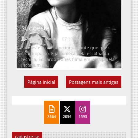
Sudoeste
Amanda Aouad
07:30
Sudoeste é um filme inquietante que quer
criar impacto. E já começa pela escolha da
técnica. Eduardo Nunes filma em uma janela
incomum de...
Página inicial
Postagens mais antigas
3564
2056
1593
cadastre-se