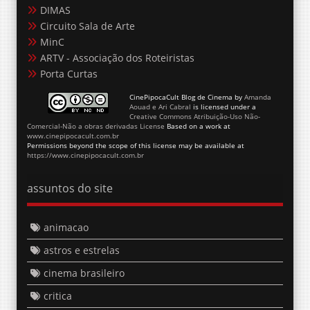
DIMAS
Circuito Sala de Arte
MinC
ARTV - Associação dos Roteiristas
Porta Curtas
CinePipocaCult Blog de Cinema
by
Amanda
Aouad e Ari Cabral
is licensed under a
Creative Commons Atribuição-Uso Não-
Comercial-Não a obras derivadas License
Based on a work at
www.cinepipocacult.com.br
Permissions beyond the scope of this license may be available at
https://www.cinepipocacult.com.br
assuntos do site
animacao
astros e estrelas
cinema brasileiro
critica