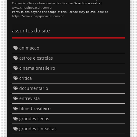
Comercial-Não a obras derivadas License
Based on a work at
www.cinepipocacult.com.br
Permissions beyond the scope of this license may be available at
https://www.cinepipocacult.com.br
assuntos do site
animacao
astros e estrelas
cinema brasileiro
critica
documentario
entrevista
filme brasileiro
grandes cenas
grandes cineastas