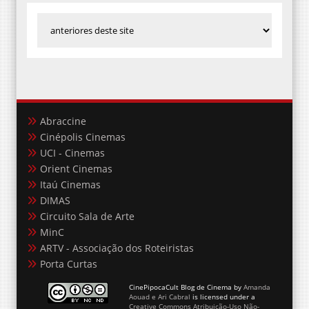
Abraccine
Cinépolis Cinemas
UCI - Cinemas
Orient Cinemas
Itaú Cinemas
DIMAS
Circuito Sala de Arte
MinC
ARTV - Associação dos Roteiristas
Porta Curtas
CinePipocaCult Blog de Cinema
by
Amanda
Aouad e Ari Cabral
is licensed under a
Creative Commons Atribuição-Uso Não-