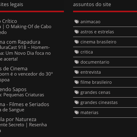
Crítico
animacao
a | O Making-Of de Cabo do
astros e estrelas
ma com Rapadura
cinema brasileiro
uraCast 918 – Homem-Aranha:
o Dia foca no herói e acerta!
critica
 de Cinema
documentario
orn é o vencedor do 30º
spoa
entrevista
ndo Sapos
filme brasileiro
a: Pequenas Criaturas
grandes cenas
a - Filmes e Seriados
 de Sangue
grandes cineastas
ila por Natureza
materias
te Secreto | Resenha Crítica
o Designed by
Templateism
Copyright © 2014