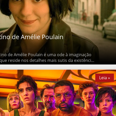
no de Amélie Poulain
o de Amélie Poulain é uma ode à imaginação desenfreada e à
lhes mais sutis da existênci...
Leia »
Leia »