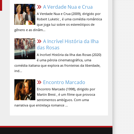
A Verdade Nua e Crua (2009), dirigido por
Robert Luketic , é uma comédia romântica
que joga luz sobre os estereótipos de
gênero e as dinâm...
A Incrível História da Ilha das
Rosas
A Incrível História da Ilha das Rosas (2020)
é uma pérola cinematográfica, uma
comédia italiana que explora as fronteiras da liberdade,
ind...
Encontro Marcado
Encontro Marcado (1998), dirigido por
Martin Brest , é um filme que provoca
sentimentos ambíguos. Com uma
narrativa que entrelaça romance ...
contato