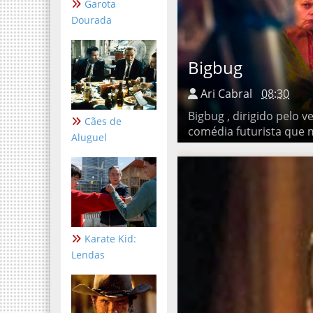
Garota
Dourada
Bigbug
Ari Cabral
08:30
Bigbug , dirigido pelo vet
futurista que mergulha n
Cães de
Aluguel
Karate Kid:
Lendas