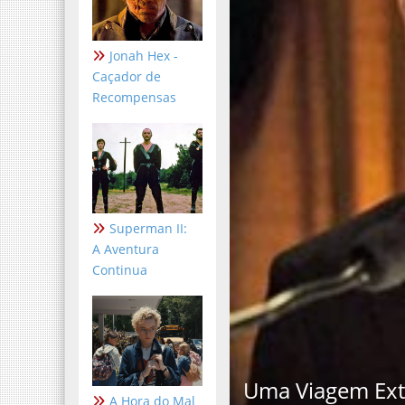
Jonah Hex -
Caçador de
Recompensas
Superman II:
A Aventura
Continua
Uma Viagem Extr
A Hora do Mal
Amanda Aouad
08: