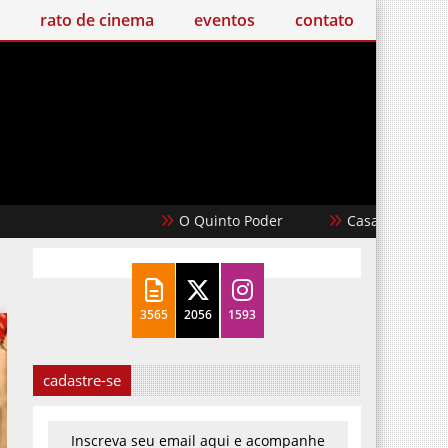
o de cinema
eventos
contato
O Quinto Poder
Casablanca
Um Filme
3565
2056
1593
cadastre-se
Inscreva seu email aqui e acompanhe