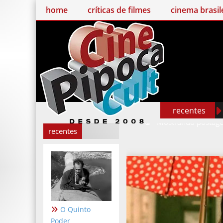
home
críticas de filmes
cinema brasileiro
recentes
Mostrando postagens
recentes
O Quinto
Poder