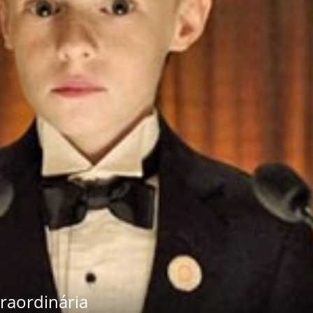
aordinária
30