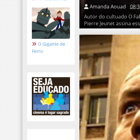
Autor do cultuado O Fabulo
assina essa divertida fábu
O Gigante de
Ferro