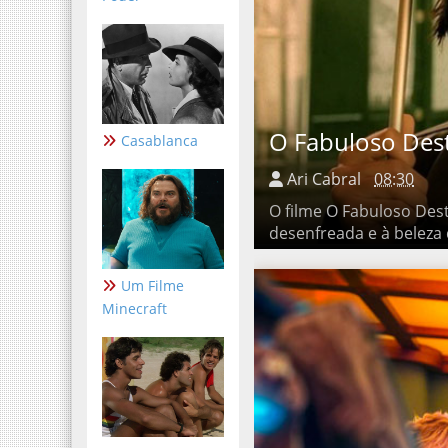
O Fabuloso Desti
Casablanca
Ari Cabral
08:30
O filme O Fabuloso Destin
beleza que reside nos deta
Um Filme
Minecraft