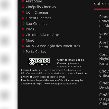
Cinépolis Cinemas
UCI - Cinemas
Plano 
Orient Cinemas
Crític
Itaú Cinemas
Medo
DIMAS
Cine
Circuito Sala de Arte
Rapad
MinC
Um Nov
ARTV - Associação dos Roteiristas
Cenas
Porta Curtas
Nightb
Fanta
CinePipocaCult Blog de
Chove
Cinema
by
Amanda
Aouad e Ari Cabral
is
Crític
licensed under a
Creative Commons Atribuição-Uso
Não-Comercial-Não a obras derivadas License
Based on
Cinem
a work at
www.cinepipocacult.com.br
Dívida
Permissions beyond the scope of this license may be
available at
https://www.cinepipocacult.com.br
Cinéf
O Agen
CinePipocaCult :: bom cinema independente de estil