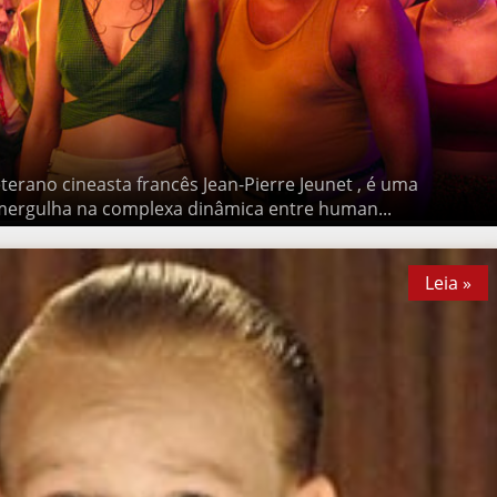
erano cineasta francês Jean-Pierre Jeunet , é uma comédia
a complexa dinâmica entre human...
Leia »
Leia »