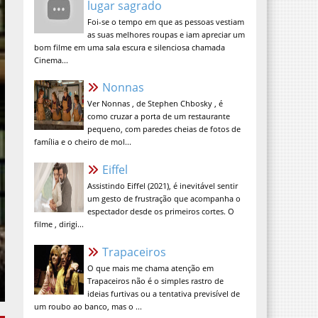
Foi-se o tempo em que as pessoas vestiam
as suas melhores roupas e iam apreciar um
bom filme em uma sala escura e silenciosa chamada
Cinema...
Nonnas
Ver Nonnas , de Stephen Chbosky , é
como cruzar a porta de um restaurante
pequeno, com paredes cheias de fotos de
família e o cheiro de mol...
Eiffel
Assistindo Eiffel (2021), é inevitável sentir
um gesto de frustração que acompanha o
espectador desde os primeiros cortes. O
filme , dirigi...
Trapaceiros
O que mais me chama atenção em
Trapaceiros não é o simples rastro de
ideias furtivas ou a tentativa previsível de
um roubo ao banco, mas o ...
A Verdade Nua e Crua