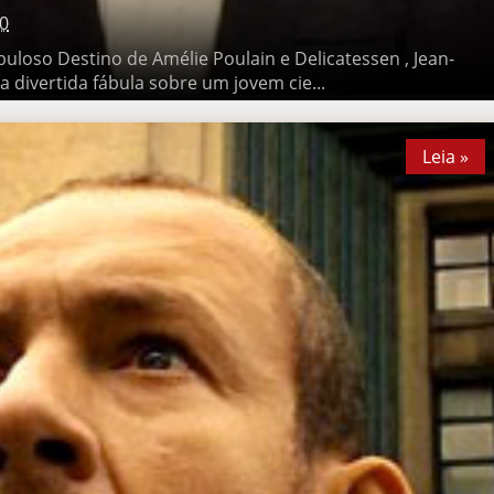
so Destino de Amélie Poulain e Delicatessen , Jean-Pierre Jeunet
la sobre um jovem cie...
Leia »
Leia »