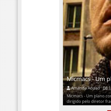
Micmacs - Um pl
Amanda Aouad
08:
Micmacs - Um plano complic
pelo diretor francês desde 