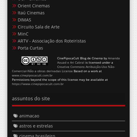
Orient Cinemas
Itaú Cinemas
DIMAS
Circuito Sala de Arte
MinC
ARTV - Associação dos Roteiristas
Porta Curtas
CinePipocaCult Blog de Cinema
by
Amanda
Aouad e Ari Cabral
is licensed under a
Creative Commons Atribuição-Uso Não-
Comercial-Não a obras derivadas License
Based on a work at
www.cinepipocacult.com.br
Permissions beyond the scope of this license may be available at
https://www.cinepipocacult.com.br
assuntos do site
animacao
astros e estrelas
cinema brasileiro