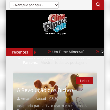
recentes
Um Filme Minecraft
Garota
Mostrando postagens com marcador
Jim
Parsons
.
Mostrar todas as postagens
Leia »
A Revolução dos Bichos
Amanda Aouad
08:30
Adaptada para a TV, o teatro e o cinema, A