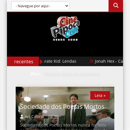
recentes
Karate Kid: Lendas
Jonah Hex - Caçado
Mostrando postagens com marcador
Peter
Weir
.
Mostrar todas as postagens
Leia »
Sociedade dos Poetas Mortos
Ari Cabral
08:30
Sociedade dos Poetas Mortos nunca foi feito