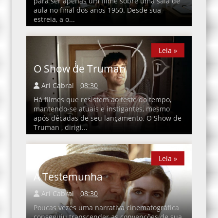
para ser apenas um filme sobre uma sala de
aula no final dos anos 1950. Desde sua
estreia, a o...
Leia »
Leia »
O Show de Truman
Ari Cabral
08:30
Há filmes que resistem ao teste do tempo,
mantendo-se atuais e instigantes, mesmo
após décadas de seu lançamento. O Show de
Truman , dirigi...
Leia »
Leia »
A Testemunha
Ari Cabral
08:30
Poucas vezes uma narrativa cinematográfica
conseguiu transcender as convenções de sua