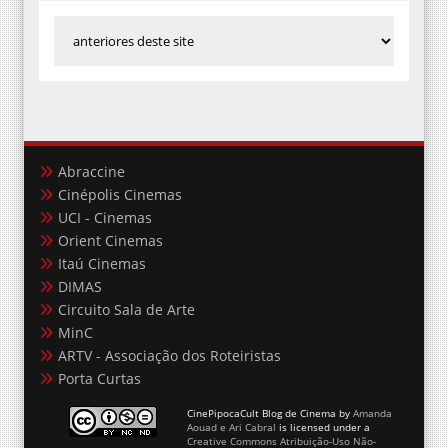
Abraccine
Cinépolis Cinemas
UCI - Cinemas
Orient Cinemas
Itaú Cinemas
DIMAS
Circuito Sala de Arte
MinC
ARTV - Associação dos Roteiristas
Porta Curtas
CinePipocaCult Blog de Cinema
by
Amanda
Aouad e Ari Cabral
is licensed under a
Creative Commons Atribuição-Uso Não-