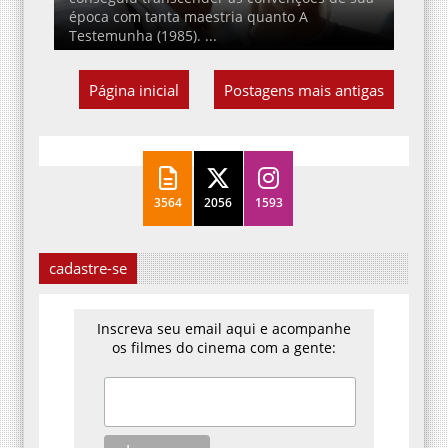
época com tanta maestria quanto A
Testemunha (1985). ...
Página inicial
Postagens mais antigas
3564
2056
1593
cadastre-se
Inscreva seu email aqui e acompanhe
os filmes do cinema com a gente: