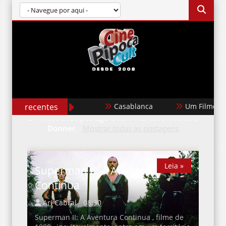
recentes
Casablanca
Um Filme Mine
Mostrando postagens com marcador
Richard
Donner
.
Mostrar todas as postagens
Leia »
Superman II: A Aventura
Continua
Ari Cabral
08:30
Superman II: A Aventura Continua , filme de