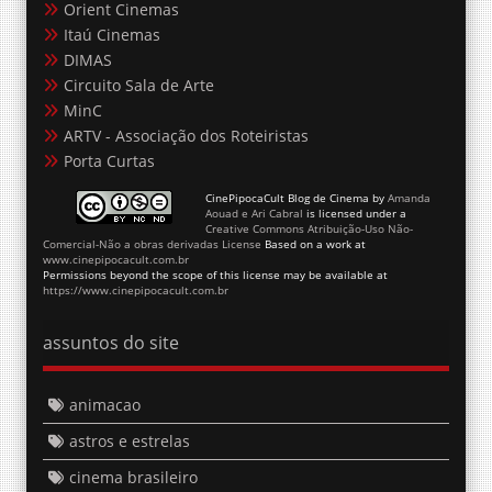
Orient Cinemas
Itaú Cinemas
DIMAS
Circuito Sala de Arte
MinC
ARTV - Associação dos Roteiristas
Porta Curtas
CinePipocaCult Blog de Cinema
by
Amanda
Aouad e Ari Cabral
is licensed under a
Creative Commons Atribuição-Uso Não-
Comercial-Não a obras derivadas License
Based on a work at
www.cinepipocacult.com.br
Permissions beyond the scope of this license may be available at
https://www.cinepipocacult.com.br
assuntos do site
animacao
astros e estrelas
cinema brasileiro