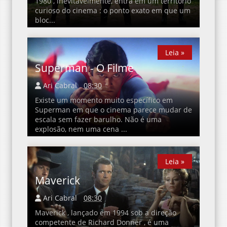
1980 , inevitavelmente, entra em um território
curioso do cinema : o ponto exato em que um
bloc...
Leia »
Superman - O Filme
Ari Cabral
08:30
Existe um momento muito específico em
Superman em que o cinema parece mudar de
escala sem fazer barulho. Não é uma
explosão, nem uma cena ...
Leia »
Leia »
Maverick
Ari Cabral
08:30
Maverick , lançado em 1994 sob a direção
competente de Richard Donner , é uma