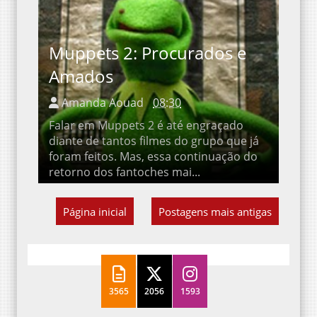
Muppets 2: Procurados e
Amados
Amanda Aouad
08:30
Falar em Muppets 2 é até engraçado
diante de tantos filmes do grupo que já
foram feitos. Mas, essa continuação do
retorno dos fantoches mai...
Página inicial
Postagens mais antigas
3565
2056
1593