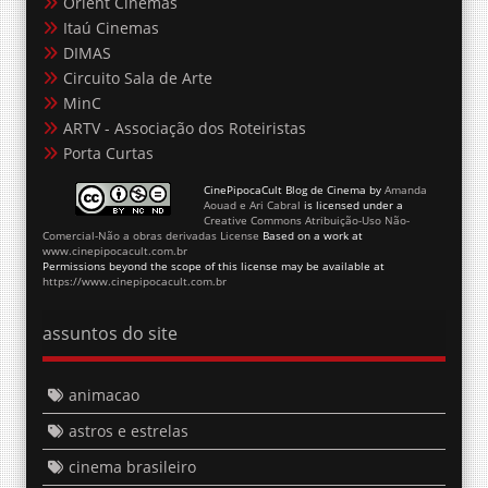
Itaú Cinemas
DIMAS
Circuito Sala de Arte
MinC
ARTV - Associação dos Roteiristas
Porta Curtas
CinePipocaCult Blog de Cinema
by
Amanda
Aouad e Ari Cabral
is licensed under a
Creative Commons Atribuição-Uso Não-
Comercial-Não a obras derivadas License
Based on a work at
www.cinepipocacult.com.br
Permissions beyond the scope of this license may be available at
https://www.cinepipocacult.com.br
assuntos do site
animacao
astros e estrelas
cinema brasileiro