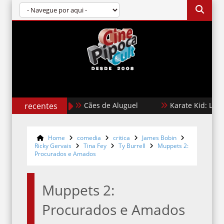
recentes
Cães de Aluguel
Karate Kid: Lendas
Home
comedia
critica
James Bobin
Ricky Gervais
Tina Fey
Ty Burrell
Muppets 2:
Procurados e Amados
Muppets 2:
Procurados e Amados