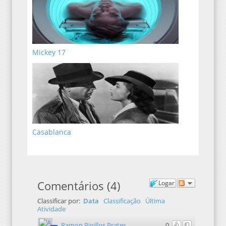
Mickey 17
Casablanca
Comentários
(
4
)
Logar
Classificar por:
Data
Classificação
Última
Atividade
Ramon Pinillos Prates
0