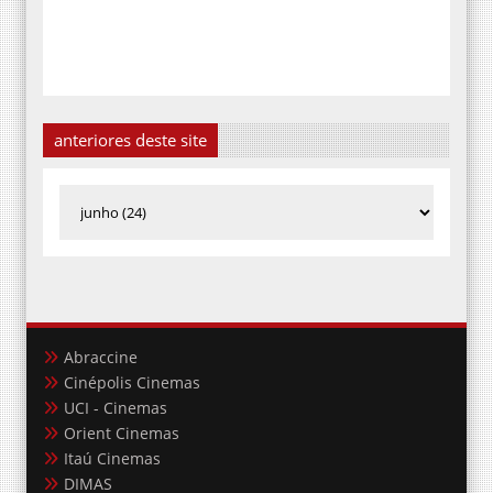
anteriores deste site
Abraccine
Cinépolis Cinemas
UCI - Cinemas
Orient Cinemas
Itaú Cinemas
DIMAS