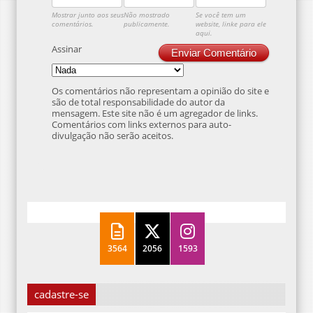
Mostrar junto aos seus
Não mostrado
Se você tem um
comentários.
publicamente.
website, linke para ele
aqui.
Assinar
Enviar Comentário
Os comentários não representam a opinião do site e
são de total responsabilidade do autor da
mensagem. Este site não é um agregador de links.
Comentários com links externos para auto-
divulgação não serão aceitos.
3564
2056
1593
cadastre-se