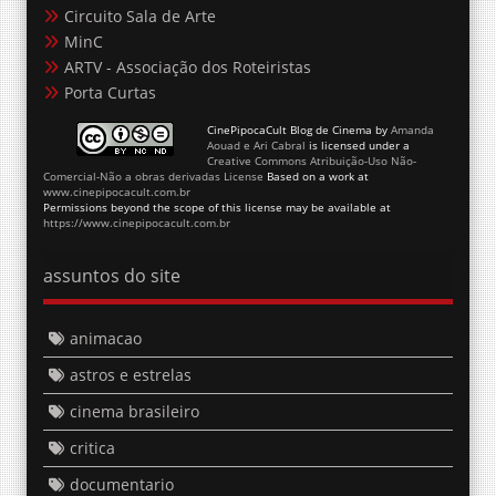
Circuito Sala de Arte
MinC
ARTV - Associação dos Roteiristas
Porta Curtas
CinePipocaCult Blog de Cinema
by
Amanda
Aouad e Ari Cabral
is licensed under a
Creative Commons Atribuição-Uso Não-
Comercial-Não a obras derivadas License
Based on a work at
www.cinepipocacult.com.br
Permissions beyond the scope of this license may be available at
https://www.cinepipocacult.com.br
assuntos do site
animacao
astros e estrelas
cinema brasileiro
critica
documentario