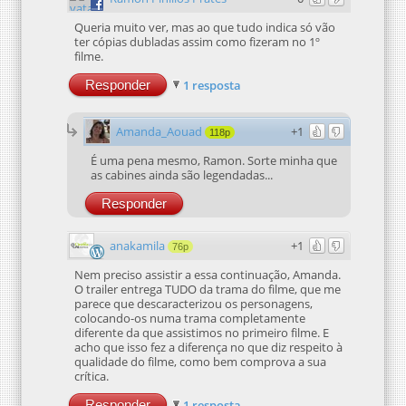
Queria muito ver, mas ao que tudo indica só vão
ter cópias dubladas assim como fizeram no 1º
filme.
Responder
1 resposta
Amanda_Aouad
+1
118p
É uma pena mesmo, Ramon. Sorte minha que
as cabines ainda são legendadas...
Responder
anakamila
+1
76p
Nem preciso assistir a essa continuação, Amanda.
O trailer entrega TUDO da trama do filme, que me
parece que descaracterizou os personagens,
colocando-os numa trama completamente
diferente da que assistimos no primeiro filme. E
acho que isso fez a diferença no que diz respeito à
qualidade do filme, como bem comprova a sua
crítica.
Responder
1 resposta