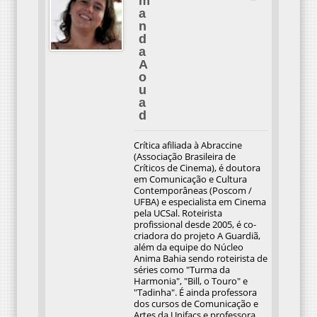
m
a
n
d
a
A
o
u
a
d
Crítica afiliada à Abraccine
(Associação Brasileira de
Críticos de Cinema), é doutora
em Comunicação e Cultura
Contemporâneas (Poscom /
UFBA) e especialista em Cinema
pela UCSal. Roteirista
profissional desde 2005, é co-
criadora do projeto A Guardiã,
além da equipe do Núcleo
Anima Bahia sendo roteirista de
séries como "Turma da
Harmonia", "Bill, o Touro" e
"Tadinha". É ainda professora
dos cursos de Comunicação e
Artes da Unifacs e professora