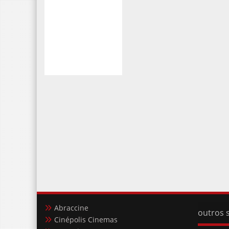
Abraccine
outros s
Cinépolis Cinemas