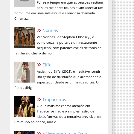
Foi-se o tempo em que as pessoas vestiam
as suas melhores roupas e iam apreciar um
bom filme em uma sala escura e silenciosa chamada
Cinema...
Nonnas
Ver Nonnas , de Stephen Chbosky , é
como cruzar a porta de um restaurante
pequeno, com paredes cheias de fotos de
família e o cheiro de mol...
Eiffel
Assistindo Eiffel (2021), é inevitável sentir
um gesto de frustração que acompanha o
espectador desde os primeiros cortes. O
filme , dirigi...
Trapaceiros
O que mais me chama atenção em
Trapaceiros não é o simples rastro de
ideias furtivas ou a tentativa previsível de
um roubo ao banco, mas o ...
A Verdade Nua e Crua