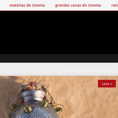
matérias de cinema
grandes cenas do cinema
rat
ns com marcador
Yonas Kibreab
.
Mostrar todas as postagens
Leia »