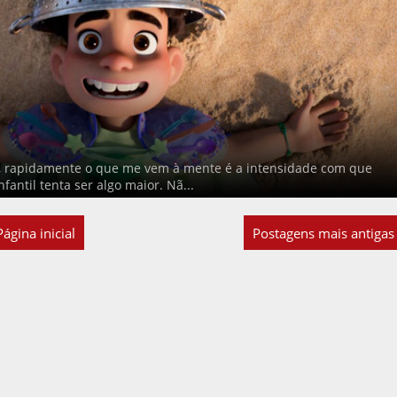
, rapidamente o que me vem à mente é a intensidade com que
antil tenta ser algo maior. Nã...
Página inicial
Postagens mais antigas