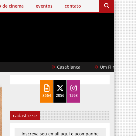
o de cinema
eventos
contato
Casablanca
Um Filme Minecraft
3564
2056
1593
cadastre-se
Inscreva seu email aqui e acompanhe