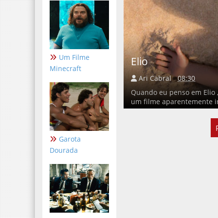
Um Filme
Elio
Minecraft
Ari Cabral
08:30
Quando eu penso em Elio 
um filme aparentemente inf
Garota
Dourada