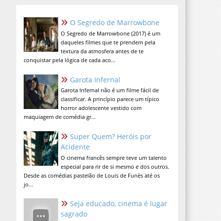
O Segredo de Marrowbone
O Segredo de Marrowbone (2017) é um
daqueles filmes que te prendem pela
textura da atmosfera antes de te
conquistar pela lógica de cada aco...
Garota Infernal
Garota Infernal não é um filme fácil de
classificar. A princípio parece um típico
horror adolescente vestido com
maquiagem de comédia gr...
Super Quem? Heróis por
Acidente
O cinema francês sempre teve um talento
especial para rir de si mesmo e dos outros.
Desde as comédias pastelão de Louis de Funès até os
jo...
Seja educado, cinema é lugar
sagrado