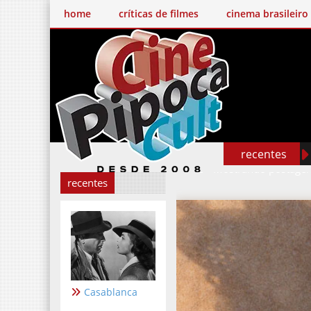
home
críticas de filmes
cinema brasileiro
recentes
Mostrando postage
recentes
Casablanca