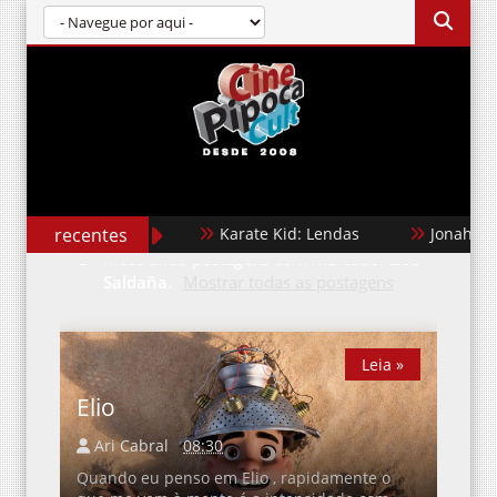
recentes
Karate Kid: Lendas
Jonah Hex
Mostrando postagens com marcador
Zoe
Saldaña
.
Mostrar todas as postagens
Leia »
Elio
Ari Cabral
08:30
Quando eu penso em Elio , rapidamente o