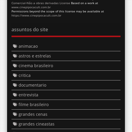
Comercial-Não a obras derivadas License
Based on a work at
www.cinepipocacult.com.br
Permissions beyond the scope of this license may be available at
https://www.cinepipocacult.com.br
assuntos do site
animacao
astros e estrelas
cinema brasileiro
critica
documentario
entrevista
filme brasileiro
grandes cenas
grandes cineastas