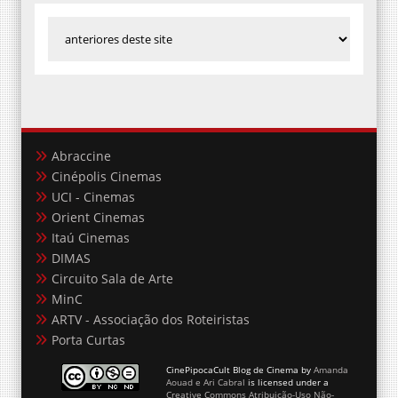
Abraccine
Cinépolis Cinemas
UCI - Cinemas
Orient Cinemas
Itaú Cinemas
DIMAS
Circuito Sala de Arte
MinC
ARTV - Associação dos Roteiristas
Porta Curtas
CinePipocaCult Blog de Cinema
by
Amanda
Aouad e Ari Cabral
is licensed under a
Creative Commons Atribuição-Uso Não-