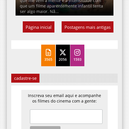
que me vem à mente é a intensidade com
que um filme aparentemente infantil tenta
ser algo maior. Nã...
Página inicial
Postagens mais antigas
3565
2056
1593
cadastre-se
Inscreva seu email aqui e acompanhe
os filmes do cinema com a gente: