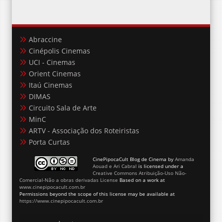
Abraccine
Cinépolis Cinemas
UCI - Cinemas
Orient Cinemas
Itaú Cinemas
DIMAS
Circuito Sala de Arte
MinC
ARTV - Associação dos Roteiristas
Porta Curtas
CinePipocaCult Blog de Cinema
by
Amanda
Aouad e Ari Cabral
is licensed under a
Creative Commons Atribuição-Uso Não-
Comercial-Não a obras derivadas License
Based on a work at
www.cinepipocacult.com.br
Permissions beyond the scope of this license may be available at
https://www.cinepipocacult.com.br