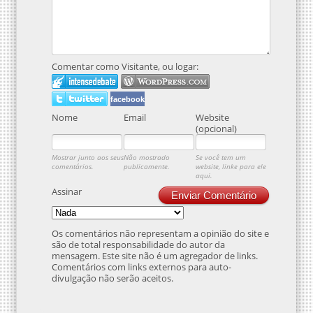
Comentar como Visitante, ou logar:
facebook
Nome
Email
Website
(opcional)
Mostrar junto aos seus
Não mostrado
Se você tem um
comentários.
publicamente.
website, linke para ele
aqui.
Assinar
Enviar Comentário
Os comentários não representam a opinião do site e
são de total responsabilidade do autor da
mensagem. Este site não é um agregador de links.
Comentários com links externos para auto-
divulgação não serão aceitos.