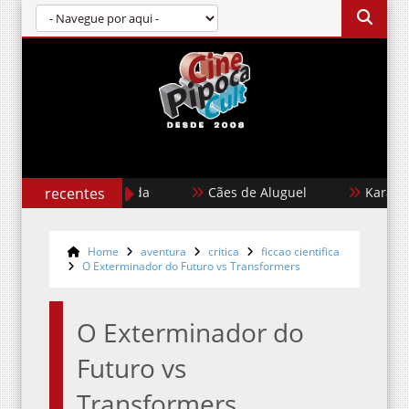
recentes
Cães de Aluguel
Karate Kid: 
Home
aventura
critica
ficcao cientifica
O Exterminador do Futuro vs Transformers
O Exterminador do
Futuro vs
Transformers