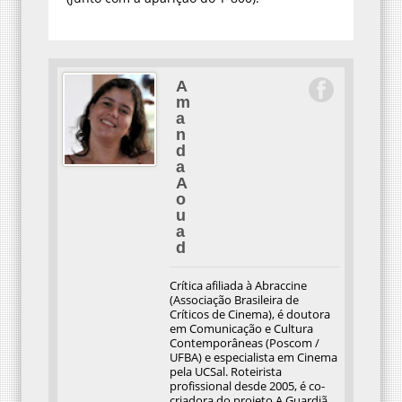
A
m
a
n
d
a
A
o
u
a
d
Crítica afiliada à Abraccine
(Associação Brasileira de
Críticos de Cinema), é doutora
em Comunicação e Cultura
Contemporâneas (Poscom /
UFBA) e especialista em Cinema
pela UCSal. Roteirista
profissional desde 2005, é co-
criadora do projeto A Guardiã,