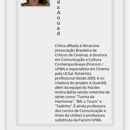
d
a
A
o
u
a
d
Crítica afiliada à Abraccine
(Associação Brasileira de
Críticos de Cinema), é doutora
em Comunicação e Cultura
Contemporâneas (Poscom /
UFBA) e especialista em Cinema
pela UCSal. Roteirista
profissional desde 2005, é co-
criadora do projeto A Guardiã,
além da equipe do Núcleo
Anima Bahia sendo roteirista de
séries como "Turma da
Harmonia", "Bill, o Touro" e
"Tadinha". É ainda professora
dos cursos de Comunicação e
Artes da Unifacs e professora
substituta da Facom/UFBA.