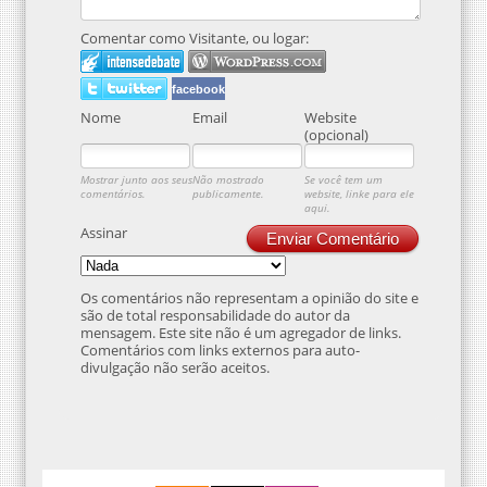
Comentar como Visitante, ou logar:
facebook
Nome
Email
Website
(opcional)
Mostrar junto aos seus
Não mostrado
Se você tem um
comentários.
publicamente.
website, linke para ele
aqui.
Assinar
Enviar Comentário
Os comentários não representam a opinião do site e
são de total responsabilidade do autor da
mensagem. Este site não é um agregador de links.
Comentários com links externos para auto-
divulgação não serão aceitos.