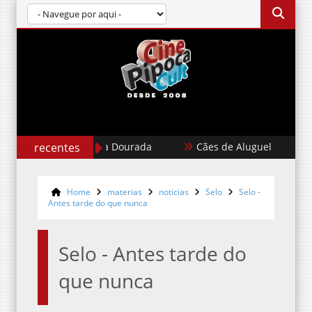
recentes
Garota Dourada
Cães de Aluguel
Ka
Home
materias
noticias
Selo
Selo -
Antes tarde do que nunca
Selo - Antes tarde do
que nunca