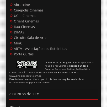
Abraccine
Cinépolis Cinemas
UCI - Cinemas
Orient Cinemas
Itaú Cinemas
DIMAS
Circuito Sala de Arte
MinC
ARTV - Associação dos Roteiristas
Porta Curtas
CinePipocaCult Blog de Cinema
by
Amanda
Aouad e Ari Cabral
is licensed under a
Creative Commons Atribuição-Uso Não-
Comercial-Não a obras derivadas License
Based on a work at
www.cinepipocacult.com.br
Permissions beyond the scope of this license may be available at
https://www.cinepipocacult.com.br
assuntos do site