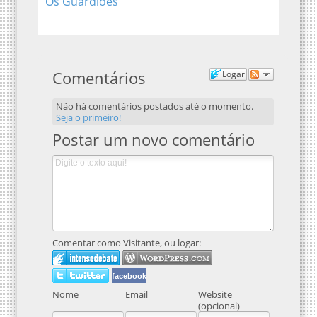
Comentários
Logar
Não há comentários postados até o momento.
Seja o primeiro!
Postar um novo comentário
Comentar como Visitante, ou logar:
facebook
Nome
Email
Website
(opcional)
Mostrar junto aos seus
Não mostrado
Se você tem um
comentários.
publicamente.
website, linke para ele
aqui.