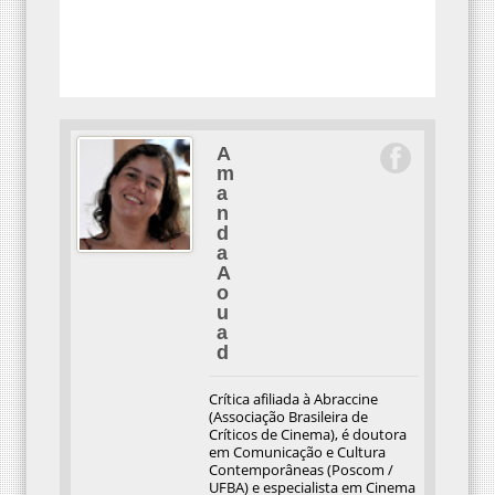
A
m
a
n
d
a
A
o
u
a
d
Crítica afiliada à Abraccine
(Associação Brasileira de
Críticos de Cinema), é doutora
em Comunicação e Cultura
Contemporâneas (Poscom /
UFBA) e especialista em Cinema
pela UCSal. Roteirista
profissional desde 2005, é co-