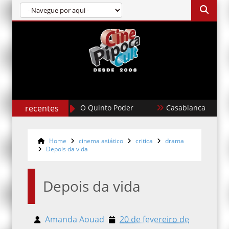
recentes
Casablanca
Um Filme Minecr
Home
cinema asiático
critica
drama
Depois da vida
Depois da vida
Amanda Aouad
20 de fevereiro de 2010