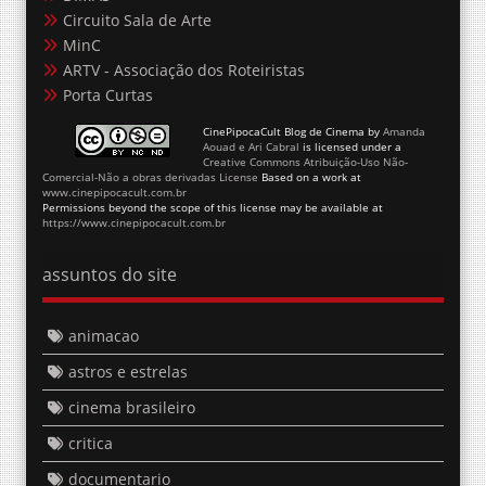
ARTV - Associação dos Roteiristas
Porta Curtas
CinePipocaCult Blog de Cinema
by
Amanda
Aouad e Ari Cabral
is licensed under a
Creative Commons Atribuição-Uso Não-
Comercial-Não a obras derivadas License
Based on a work at
www.cinepipocacult.com.br
Permissions beyond the scope of this license may be available at
https://www.cinepipocacult.com.br
assuntos do site
animacao
astros e estrelas
cinema brasileiro
critica
documentario
entrevista
filme brasileiro