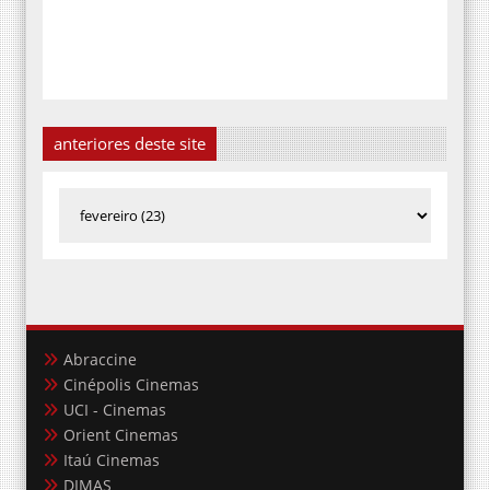
anteriores deste site
Abraccine
Cinépolis Cinemas
UCI - Cinemas
Orient Cinemas
Itaú Cinemas
DIMAS
Circuito Sala de Arte
MinC