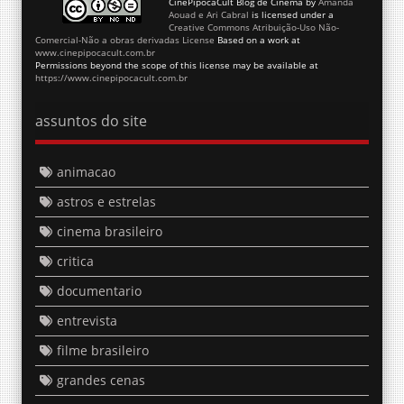
CinePipocaCult Blog de Cinema
by
Amanda
Aouad e Ari Cabral
is licensed under a
Creative Commons Atribuição-Uso Não-
Comercial-Não a obras derivadas License
Based on a work at
www.cinepipocacult.com.br
Permissions beyond the scope of this license may be available at
https://www.cinepipocacult.com.br
assuntos do site
animacao
astros e estrelas
cinema brasileiro
critica
documentario
entrevista
filme brasileiro
grandes cenas