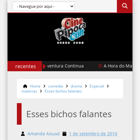
Superman II: A Aventura Continua
recentes
A Hora do Mal
Home
comedia
drama
Especial
materias
Esses bichos falantes
Esses bichos falantes
Amanda Aouad
1 de setembro de 2010