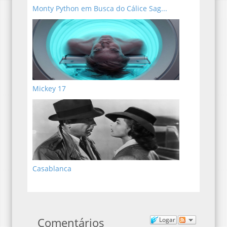
Monty Python em Busca do Cálice Sag...
Mickey 17
Casablanca
Comentários
Logar