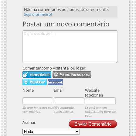
Não há comentários postados até o momento.
Seja o primeiro!
Postar um novo comentário
Comentar como Visitante, ou logar:
facebook
Nome
Email
Website
(opcional)
Mostrar junto aos seus
Não mostrado
Se você tem um
comentários.
publicamente.
website, linke para ele
aqui.
Assinar
Enviar Comentário