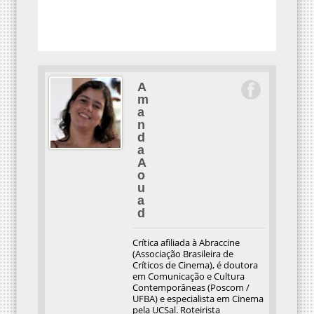
A
m
a
n
d
a
A
o
u
a
d
Crítica afiliada à Abraccine
(Associação Brasileira de
Críticos de Cinema), é doutora
em Comunicação e Cultura
Contemporâneas (Poscom /
UFBA) e especialista em Cinema
pela UCSal. Roteirista