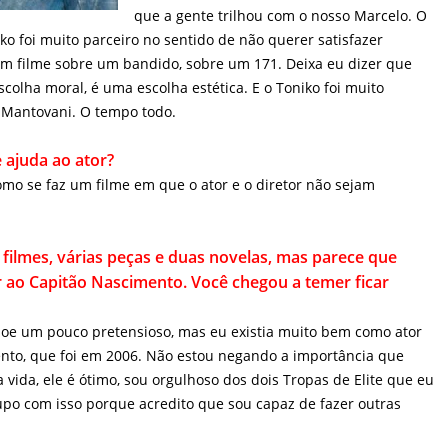
caminho da ficção. O Toniko foi muito
ão querer satisfazer àqueles que esperavam um filme sobre um
eixa eu dizer que essa escolha não é uma escolha moral, é uma
iko foi muito cúmplice meu e o Bráulio Mantovani. O tempo todo.
ajuda ao ator?
como se faz um filme em que o ator e o diretor não sejam
filmes, várias peças e duas novelas, mas parece que sempre vão
ascimento. Você chegou a temer ficar marcado com o papel?
 soe um pouco pretensioso, mas eu existia muito bem como ator
nto, que foi em 2006. Não estou negando a importância que
ida, ele é ótimo, sou orgulhoso dos dois Tropas de Elite que eu
upo com isso porque acredito que sou capaz de fazer outras
a, como é construir um personagem que seria secundário e vira
 montagem?