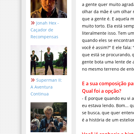
olhar da mãe é um olhar 
que a gente é. E aquela 
muito torto. Ela está sem
Jonah Hex -
querer ser sempre um Zé 
Caçador de
que eu mais gosto no film
Recompensas
chovendo e ela fala: "por
Então, acho que é alguém
nossa vida. Só que a gent
alguém que não está no m
E a sua composição para 
Superman II:
a opção?
A Aventura
- É porque quando eu vi a 
Continua
eu estava lendo. Bom... q
se busca, que quer entend
é a história de um estelio
Você já conhecia a histó
- Eu só conhecia o episód