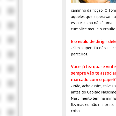
parceiro no sentido de n
bandido, sobre um 171. D
escolha estética. E o Ton
E o estilo de dirigir dele 
- Sim, super. Eu não sei 
parceiros.
Você já fez quase vinte 
te associar ao Capitão N
- Não, acho assim, talvez
antes do Capitão Nascime
Nascimento tem na minha v
fiz, mas eu não me preoc
coisas.
E para não perder a deix
protagonista na sala de