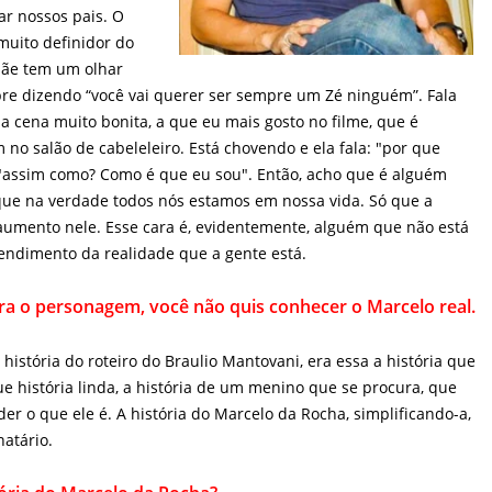
muito definidor do
mãe tem um olhar
pre dizendo “você vai
ninguém”. Fala literalmente isso. Tem uma cena muito bonita, a
e, que é quando eles se encontram no salão de cabeleleiro. Está
 que você é assim?" E ele fala: "assim como? Como é que eu sou".
 que está se procurando, que na verdade todos nós estamos em
e bota uma lente de aumento nele. Esse cara é, evidentemente,
esmo terreno de entendimento da realidade que a gente está.
o personagem, você não quis conhecer o Marcelo real. Qual foi
história do roteiro do Braulio Mantovani, era essa a história que
ue história linda, a história de um menino que se procura, que
er o que ele é. A história do Marcelo da Rocha, simplificando-a,
natário.
ria do Marcelo da Rocha?
io da Gol. Mas, é a história de uma pessoa que se passa por