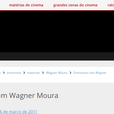
matérias de cinema
grandes cenas do cinema
rat
o
entrevista
materias
Wagner Moura
Entrevista com Wagner
com Wagner Moura
6 de março de 2011