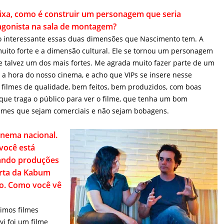
o interessante essas duas dimensões que Nascimento tem. A
muito forte e a dimensão cultural. Ele se tornou um personagem
 e talvez um dos mais fortes. Me agrada muito fazer parte de um
 a hora do nosso cinema, e acho que VIPs se insere nesse
r filmes de qualidade, bem feitos, bem produzidos, com boas
 que traga o público para ver o filme, que tenha um bom
Filmes que sejam comerciais e não sejam bobagens.
ema nacional. Você
stá sempre por
s independentes.
você fez a
 cinema local?
timos filmes
vi foi um filme
 Edgar Navarro: Eu
 de João Rodrigo,
soube que é muito
do Pola, Jardim