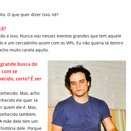
eito. O que quer dizer isso, né?
?
são a isso. Nunca vou nesses eventos grandes que tem aquele
 e um cercadinho assim com os VIPs. Eu não queria tá dentro
acho muito careta aquilo.
rande busca do seu
 encontrar, é ser
VIP.
econhecido. Mas, acho
nhecido ele quer se
er quem ele é. Mas,
econhecido também,
 A mãe dele tem um
história dele. Porque
ar nossos pais. O