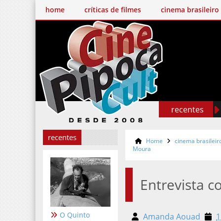
home
críticas de filmes
cinema brasileiro
recentes
recentes
Home
cinema brasileir
Moura
Entrevista 
O Quinto
Amanda Aouad
1