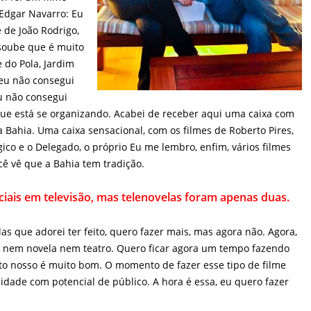
eu não consegui
eu não consegui
que está se
eceber aqui uma caixa com os cem anos do cinema na Bahia.
m os filmes de Roberto Pires, tem A Grande Feira, o Mágico e o
 lembro, enfim, vários filmes baianos muitos bons e você vê que
iais em televisão, mas telenovelas foram apenas duas. Gosta do
las que adorei ter feito, quero fazer mais, mas agora não. Agora,
 nem novela nem teatro. Quero ficar agora um tempo fazendo
o nosso é muito bom. O momento de fazer esse tipo de filme
alidade com potencial de público. A hora é essa, eu quero fazer
ado para fazer um filme em Hollywood. Como está vendo essa