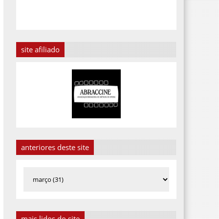
site afiliado
anteriores deste site
mais lidos do site