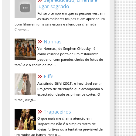
sagrado
Foi-se o tempo em que as pessoas vestiam
as suas melhores roupas e iam apreciar um
bom filme em uma sala escura e silenciosa chamada
Cinema...
Nonnas
Ver Nonnas , de Stephen Chbosky , é
como cruzar a porta de um restaurante
pequeno, com paredes cheias de fotos de
família e o cheiro de mol...
Eiffel
Assistindo Eiffel (2021), é inevitável sentir
um gesto de frustração que acompanha o
espectador desde os primeiros cortes. O
filme , dirigi...
Trapaceiros
O que mais me chama atenção em
Trapaceiros não é o simples rastro de
ideias furtivas ou a tentativa previsível de
um roubo ao banco, mas o ...