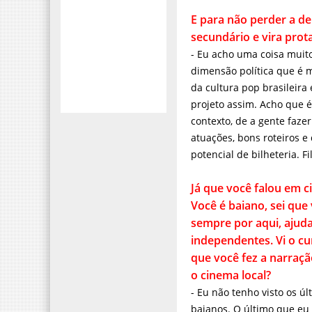
- Eu acho uma coisa muit
dimensão política que é 
da cultura pop brasileira
projeto assim. Acho que é
contexto, de a gente faze
atuações, bons roteiros e
potencial de bilheteria. 
Já que você falou em cin
é baiano, sei que você e
aqui, ajudando produçõe
Vi o curta da Kabum que 
narração. Como você vê o
- Eu não tenho visto os úl
baianos. O último que eu 
extraordinário que foi do
me Lembro. Não vi o filme
Trampolim do Forte, que 
bom. Tem também o filme 