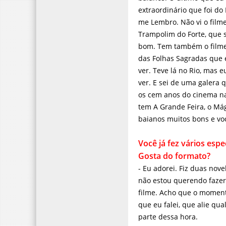
das Folhas Sagradas que 
ver. Teve lá no Rio, mas 
ver. E sei de uma galera 
organizando. Acabei de r
Uma caixa sensacional, co
Delegado, o próprio Eu me
a Bahia tem tradição.
Você já fez vários espec
formato?
- Eu adorei. Fiz duas nove
não estou querendo fazer
filme. Acho que o moment
que eu falei, que alie qu
parte dessa hora.
E agora, você foi convid
expectativa?