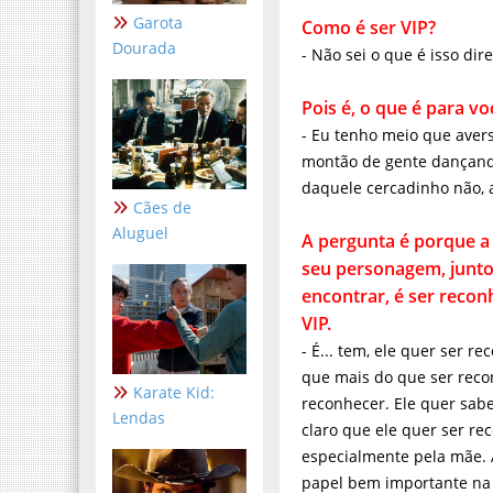
Garota
Como é ser VIP?
Dourada
- Não sei o que é isso dir
Pois é, o que é para você
- Eu tenho meio que aver
montão de gente dançando
daquele cercadinho não, 
Cães de
Aluguel
A pergunta é porque a g
personagem, junto com se
reconhecido, certo? É ser 
- É... tem, ele quer ser r
que mais do que ser reco
reconhecer. Ele quer sab
Karate Kid:
claro que ele quer ser r
Lendas
especialmente pela mãe.
papel bem importante na 
a gente quer muito agrad