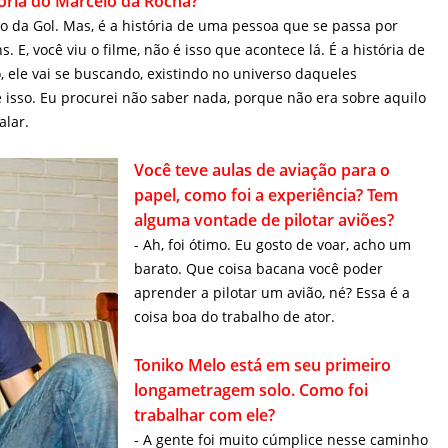
. E, você viu o filme, não é isso que acontece lá. É a história de
 ele vai se buscando, existindo no universo daqueles
 isso. Eu procurei não saber nada, porque não era sobre aquilo
alar.
Você teve aulas de aviação para o papel,
como foi a experiência? Tem alguma
vontade de pilotar aviões?
- Ah, foi ótimo. Eu gosto de voar, acho um
barato. Que coisa bacana você poder
aprender a pilotar um avião, né? Essa é a
coisa boa do trabalho de ator.
Toniko Melo está em seu primeiro
longametragem solo. Como foi trabalhar
com ele?
- A gente foi muito cúmplice nesse caminho
que a gente trilhou com o nosso Marcelo. O