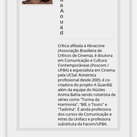
a
A
o
u
a
d
Crítica afiliada à Abraccine
(Associação Brasileira de
Críticos de Cinema), é doutora
em Comunicação e Cultura
Contemporâneas (Poscom /
UFBA) e especialista em Cinema
pela UCSal. Roteirista
profissional desde 2005, é co-
criadora do projeto A Guardiã,
além da equipe do Núcleo
Anima Bahia sendo roteirista de
séries como "Turma da
Harmonia", "Bill, o Touro" e
"Tadinha". É ainda professora
dos cursos de Comunicação e
Artes da Unifacs e professora
substituta da Facom/UFBA.