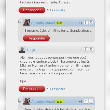
tiroteio é impressionante. Abração!
Responder
1 resposta
Amanda_Aouad
+1
118p
É mesmo, Celo. Um filme forte. Grande abraço.
Responder
Hugo
0
Além dos todos os pontos positivos que você
citou, vale lembrar a bela trilha sonora do inglês
Michael Nyman e também por ser um filme que
mostra uma Argentina que pouco conhecemos,
bem parecida com o Brasil por sinal.
Bjos
Responder
1 resposta
Amanda_Aouad
+1
118p
Sem dúvidas, Hugo. A trilha ajuda a dar o tom.