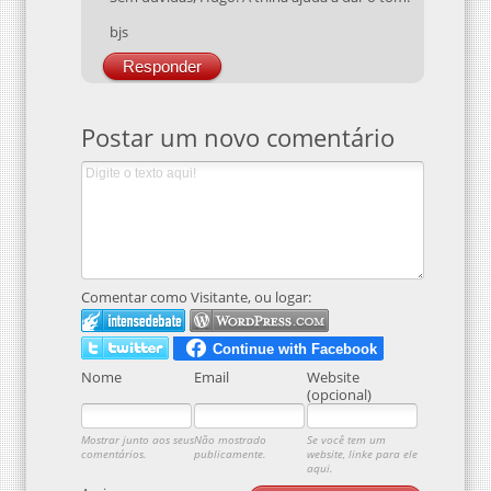
bjs
Responder
Postar um novo comentário
Comentar como Visitante, ou logar:
Nome
Email
Website
(opcional)
Mostrar junto aos seus
Não mostrado
Se você tem um
comentários.
publicamente.
website, linke para ele
aqui.