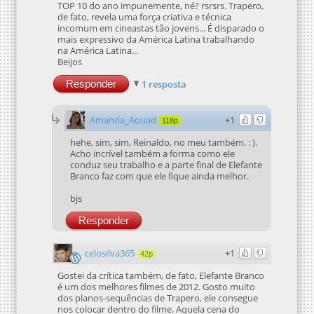
TOP 10 do ano impunemente, né? rsrsrs. Trapero,
de fato, revela uma força criativa e técnica
incomum em cineastas tão jovens... É disparado o
mais expressivo da América Latina trabalhando
na América Latina...
Beijos
Responder
1 resposta
Amanda_Aouad
+1
118p
hehe, sim, sim, Reinaldo, no meu também. : ).
Acho incrível também a forma como ele
conduz seu trabalho e a parte final de Elefante
Branco faz com que ele fique ainda melhor.
bjs
Responder
celosilva365
+1
42p
Gostei da crítica também, de fato, Elefante Branco
é um dos melhores filmes de 2012. Gosto muito
dos planos-sequências de Trapero, ele consegue
nos colocar dentro do filme. Aquela cena do