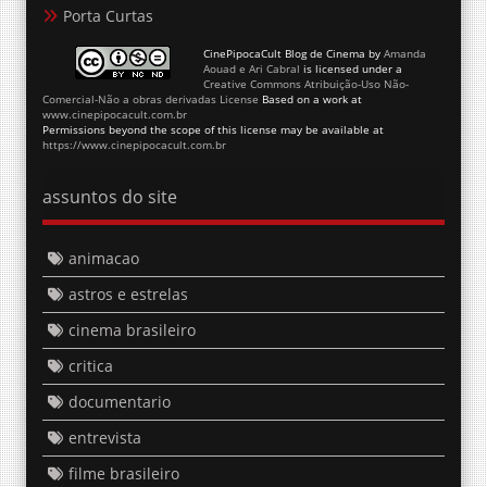
Porta Curtas
CinePipocaCult Blog de Cinema
by
Amanda
Aouad e Ari Cabral
is licensed under a
Creative Commons Atribuição-Uso Não-
Comercial-Não a obras derivadas License
Based on a work at
www.cinepipocacult.com.br
Permissions beyond the scope of this license may be available at
https://www.cinepipocacult.com.br
assuntos do site
animacao
astros e estrelas
cinema brasileiro
critica
documentario
entrevista
filme brasileiro