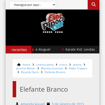
recentes
Cães de Aluguel
Karate Kid: Lendas
Jo
Home
cinema latino
critica
drama
Jeremie Renier
Martina Gusman
Pablo Trapero
Ricardo Darín
Elefante Branco
Elefante Branco
Amanda Aouad
5 de janeiro de 2013