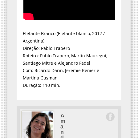
Elefante Branco (Elefante blanco, 2012 /
Argentina)
Direção: Pablo Trapero
Roteiro: Pablo Trapero, Martín Mauregui,
Santiago Mitre e Alejandro Fadel
Com: Ricardo Darín, Jérémie Renier e
Martina Gusman
Duração: 110 min.
A
m
a
n
d