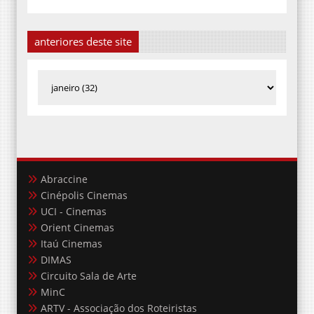
anteriores deste site
Abraccine
Cinépolis Cinemas
UCI - Cinemas
Orient Cinemas
Itaú Cinemas
DIMAS
Circuito Sala de Arte
MinC
ARTV - Associação dos Roteiristas