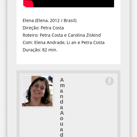
Elena (Elena, 2012 / Brasil)
Direção: Petra Costa
Roteiro: Petra Costa e Carolina Ziskind
Com: Elena Andrade, Li an e Petra Costa
Duração: 82 min.
A
m
a
n
d
a
A
o
u
a
d