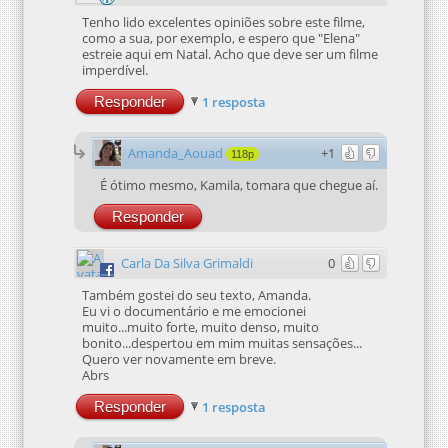
Tenho lido excelentes opiniões sobre este filme,
como a sua, por exemplo, e espero que "Elena"
estreie aqui em Natal. Acho que deve ser um filme
imperdível.
Responder
1 resposta
Amanda_Aouad
+1
118p
É ótimo mesmo, Kamila, tomara que chegue aí.
Responder
Carla Da Silva Grimaldi
0
Também gostei do seu texto, Amanda.
Eu vi o documentário e me emocionei
muito...muito forte, muito denso, muito
bonito...despertou em mim muitas sensações...
Quero ver novamente em breve.
Abrs
Responder
1 resposta