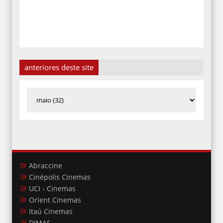
anteriores deste site
Abraccine
Cinépolis Cinemas
UCI - Cinemas
Orient Cinemas
Itaú Cinemas
DIMAS