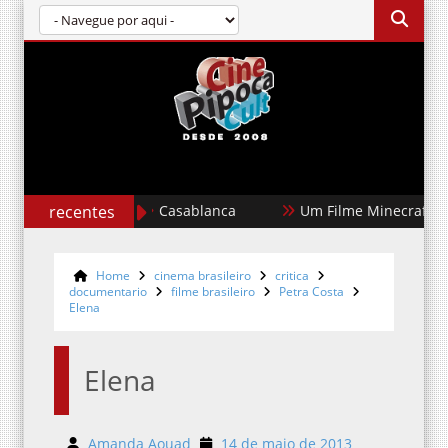
recentes
Um Filme Minecraft
Garota Do
Home
cinema brasileiro
critica
documentario
filme brasileiro
Petra Costa
Elena
Elena
Amanda Aouad
14 de maio de 2013