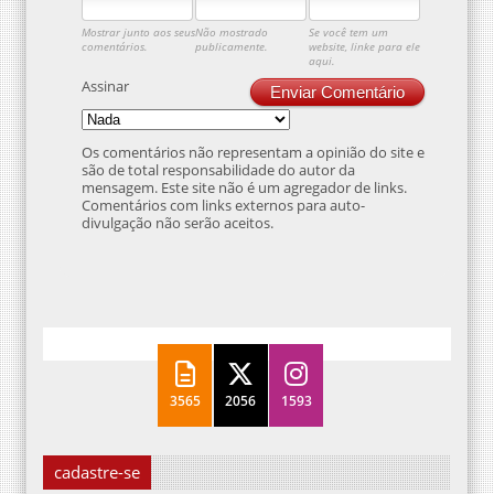
Mostrar junto aos seus
Não mostrado
Se você tem um
comentários.
publicamente.
website, linke para ele
aqui.
Assinar
Enviar Comentário
Os comentários não representam a opinião do site e
são de total responsabilidade do autor da
mensagem. Este site não é um agregador de links.
Comentários com links externos para auto-
divulgação não serão aceitos.
3565
2056
1593
cadastre-se