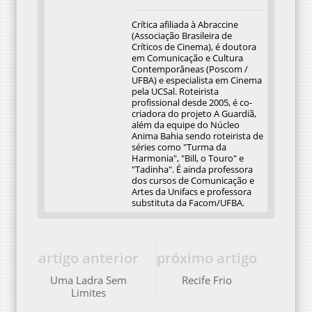
Crítica afiliada à Abraccine
(Associação Brasileira de
Críticos de Cinema), é doutora
em Comunicação e Cultura
Contemporâneas (Poscom /
UFBA) e especialista em Cinema
pela UCSal. Roteirista
profissional desde 2005, é co-
criadora do projeto A Guardiã,
além da equipe do Núcleo
Anima Bahia sendo roteirista de
séries como "Turma da
Harmonia", "Bill, o Touro" e
"Tadinha". É ainda professora
dos cursos de Comunicação e
Artes da Unifacs e professora
substituta da Facom/UFBA.
artigo anterior
próximo artigo
Uma Ladra Sem
Recife Frio
Limites