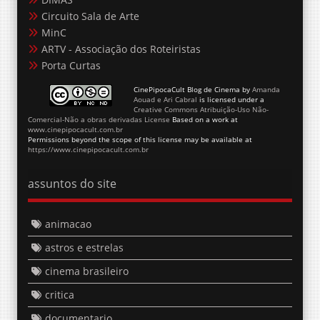
Circuito Sala de Arte
MinC
ARTV - Associação dos Roteiristas
Porta Curtas
CinePipocaCult Blog de Cinema
by
Amanda
Aouad e Ari Cabral
is licensed under a
Creative Commons Atribuição-Uso Não-
Comercial-Não a obras derivadas License
Based on a work at
www.cinepipocacult.com.br
Permissions beyond the scope of this license may be available at
https://www.cinepipocacult.com.br
assuntos do site
animacao
astros e estrelas
cinema brasileiro
critica
documentario