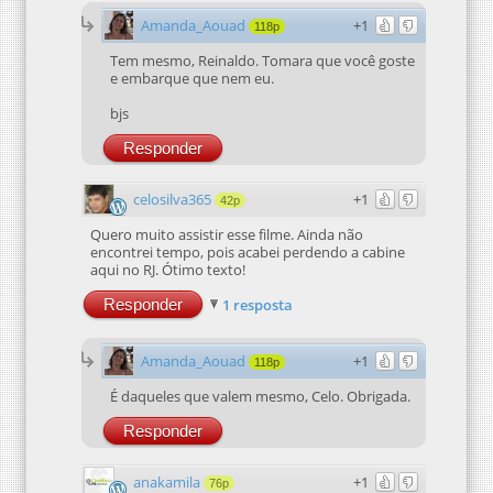
Amanda_Aouad
+1
118p
Tem mesmo, Reinaldo. Tomara que você goste
e embarque que nem eu.
bjs
Responder
celosilva365
+1
42p
Quero muito assistir esse filme. Ainda não
encontrei tempo, pois acabei perdendo a cabine
aqui no RJ. Ótimo texto!
Responder
1 resposta
Amanda_Aouad
+1
118p
É daqueles que valem mesmo, Celo. Obrigada.
Responder
anakamila
+1
76p