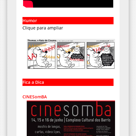
Humor
Clique para ampliar
Fica a Dica
CINESomBA