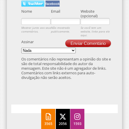
facebook
Nome
Email
Website
(opcional)
Mostrar junto aos seus
Não mostrado
Se você tem um
comentários.
publicamente.
website, linke para ele
aqui.
Assinar
Enviar Comentário
Os comentários não representam a opinião do site e
são de total responsabilidade do autor da
mensagem. Este site não é um agregador de links.
Comentários com links externos para auto-
divulgação não serão aceitos.
3565
2056
1593