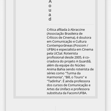
A
o
u
a
d
Crítica afiliada à Abraccine
(Associação Brasileira de
Críticos de Cinema), é doutora
em Comunicação e Cultura
Contemporâneas (Poscom /
UFBA) e especialista em Cinema
pela UCSal. Roteirista
profissional desde 2005, é co-
criadora do projeto A Guardiã,
além da equipe do Núcleo
Anima Bahia sendo roteirista de
séries como "Turma da
Harmonia", "Bill, o Touro" e
"Tadinha". É ainda professora
dos cursos de Comunicação e
Artes da Unifacs e professora
substituta da Facom/UFBA.