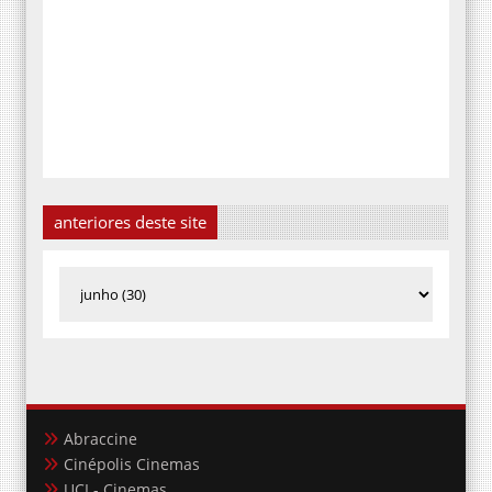
anteriores deste site
Abraccine
Cinépolis Cinemas
UCI - Cinemas