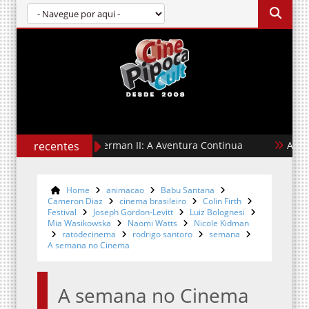
recentes
Superman II: A Aventura Continua
A Hora do Ma
Home
animacao
Babu Santana
Cameron Diaz
cinema brasileiro
Colin Firth
Festival
Joseph Gordon-Levitt
Luiz Bolognesi
Mia Wasikowska
Naomi Watts
Nicole Kidman
ratodecinema
rodrigo santoro
semana
A semana no Cinema
A semana no Cinema