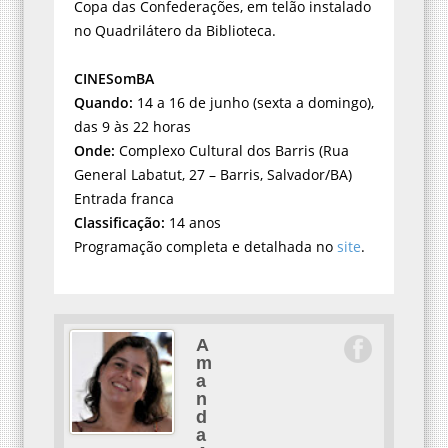
Copa das Confederações, em telão instalado
no Quadrilátero da Biblioteca.
CINESomBA
Quando:
14 a 16 de junho (sexta a domingo),
das 9 às 22 horas
Onde:
Complexo Cultural dos Barris (Rua
General Labatut, 27 – Barris, Salvador/BA)
Entrada franca
Classificação:
14 anos
Programação completa e detalhada no
site
.
A
m
a
n
d
a