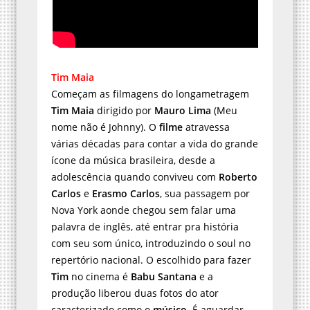
Tim Maia
Começam as filmagens do longametragem
Tim Maia
dirigido por
Mauro Lima
(Meu
nome não é Johnny). O
filme
atravessa
várias décadas para contar a vida do grande
ícone da música brasileira, desde a
adolescência quando conviveu com
Roberto
Carlos
e
Erasmo Carlos
, sua passagem por
Nova York aonde chegou sem falar uma
palavra de inglês, até entrar pra história
com seu som único, introduzindo o soul no
repertório nacional. O escolhido para fazer
Tim
no cinema é
Babu Santana
e a
produção liberou duas fotos do ator
caracterizado como o
músico
. É aguardar