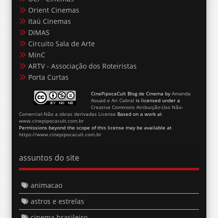
Orient Cinemas
Itaú Cinemas
DIMAS
Circuito Sala de Arte
MinC
ARTV - Associação dos Roteiristas
Porta Curtas
CinePipocaCult Blog de Cinema
by
Amanda
Aouad e Ari Cabral
is licensed under a
Creative Commons Atribuição-Uso Não-
Comercial-Não a obras derivadas License
Based on a work at
www.cinepipocacult.com.br
Permissions beyond the scope of this license may be available at
https://www.cinepipocacult.com.br
assuntos do site
animacao
astros e estrelas
cinema brasileiro