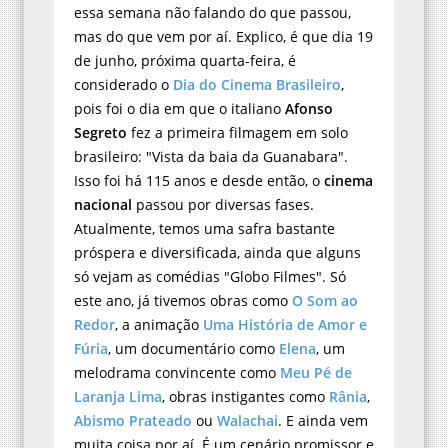
essa semana não falando do que passou,
mas do que vem por aí. Explico, é que dia 19
de junho, próxima quarta-feira, é
considerado o
Dia do Cinema Brasileiro
,
pois foi o dia em que o italiano
Afonso
Segreto
fez a primeira filmagem em solo
brasileiro: "Vista da baia da Guanabara".
Isso foi há 115 anos e desde então, o
cinema
nacional
passou por diversas fases.
Atualmente, temos uma safra bastante
próspera e diversificada, ainda que alguns
só vejam as comédias "Globo Filmes". Só
este ano, já tivemos obras como
O Som ao
Redor
, a animação
Uma História de Amor e
Fúria
, um documentário como
Elena
, um
melodrama convincente como
Meu Pé de
Laranja Lima
, obras instigantes como
Rânia
,
Abismo Prateado
ou
Walachai
. E ainda vem
muita coisa por aí. É um cenário promissor e