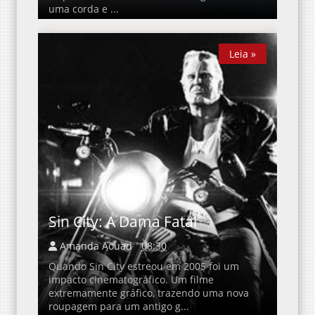
uma corda e ...
Leia »
Leia »
Sin City: A Dama Fatal
Amanda Aouad
08:30
Quando Sin City estreou em 2005 foi um
impacto cinematográfico. Um filme
extremamente gráfico, trazendo uma nova
roupagem para um antigo g...