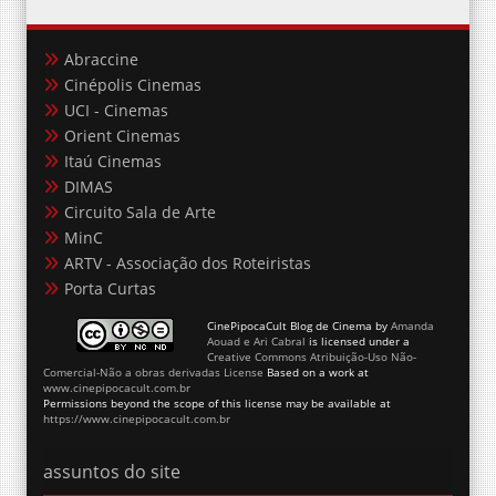
Abraccine
Cinépolis Cinemas
UCI - Cinemas
Orient Cinemas
Itaú Cinemas
DIMAS
Circuito Sala de Arte
MinC
ARTV - Associação dos Roteiristas
Porta Curtas
CinePipocaCult Blog de Cinema
by
Amanda
Aouad e Ari Cabral
is licensed under a
Creative Commons Atribuição-Uso Não-
Comercial-Não a obras derivadas License
Based on a work at
www.cinepipocacult.com.br
Permissions beyond the scope of this license may be available at
https://www.cinepipocacult.com.br
assuntos do site