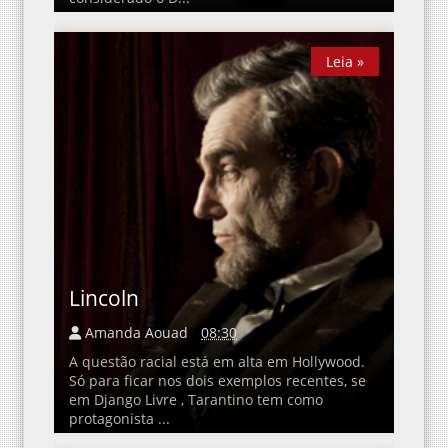
Leia »
Leia »
Lincoln
Amanda Aouad
08:30
A questão racial está em alta em Hollywood.
Só para ficar nos dois exemplos recentes, se
em Django Livre , Tarantino tem como
protagonista ...