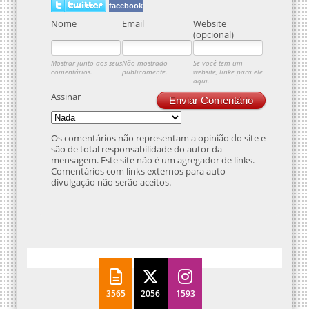
facebook
Nome
Email
Website
(opcional)
Mostrar junto aos seus
Não mostrado
Se você tem um
comentários.
publicamente.
website, linke para ele
aqui.
Assinar
Enviar Comentário
Os comentários não representam a opinião do site e
são de total responsabilidade do autor da
mensagem. Este site não é um agregador de links.
Comentários com links externos para auto-
divulgação não serão aceitos.
3565
2056
1593