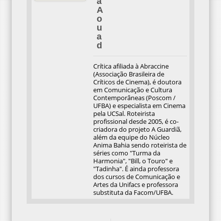
a
A
o
u
a
d
Crítica afiliada à Abraccine
(Associação Brasileira de
Críticos de Cinema), é doutora
em Comunicação e Cultura
Contemporâneas (Poscom /
UFBA) e especialista em Cinema
pela UCSal. Roteirista
profissional desde 2005, é co-
criadora do projeto A Guardiã,
além da equipe do Núcleo
Anima Bahia sendo roteirista de
séries como "Turma da
Harmonia", "Bill, o Touro" e
"Tadinha". É ainda professora
dos cursos de Comunicação e
Artes da Unifacs e professora
substituta da Facom/UFBA.