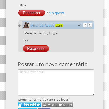
Bjos
Responder
1 resposta
Amanda_Aouad
+1
118p
Merecia mesmo, Hugo.
bjs
Responder
Postar um novo comentário
Comentar como Visitante, ou logar: