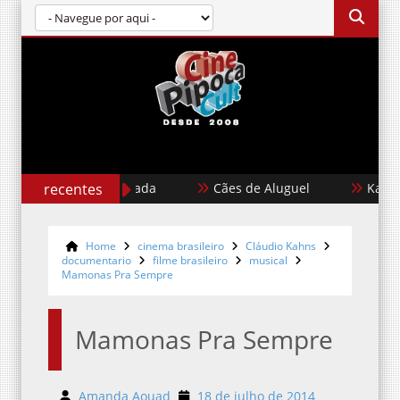
Garota Dourada
recentes
Cães de Aluguel
Karate Kid
Home
cinema brasileiro
Cláudio Kahns
documentario
filme brasileiro
musical
Mamonas Pra Sempre
Mamonas Pra Sempre
Amanda Aouad
18 de julho de 2014