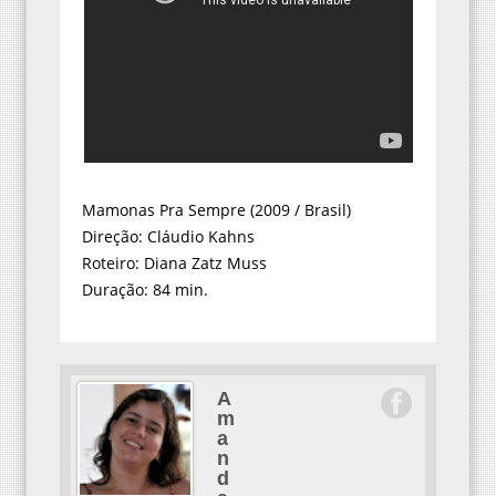
Mamonas Pra Sempre (2009 / Brasil)
Direção: Cláudio Kahns
Roteiro: Diana Zatz Muss
Duração: 84 min.
A
m
a
n
d