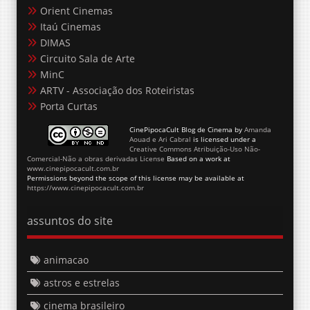
Orient Cinemas
Itaú Cinemas
DIMAS
Circuito Sala de Arte
MinC
ARTV - Associação dos Roteiristas
Porta Curtas
CinePipocaCult Blog de Cinema
by
Amanda
Aouad e Ari Cabral
is licensed under a
Creative Commons Atribuição-Uso Não-
Comercial-Não a obras derivadas License
Based on a work at
www.cinepipocacult.com.br
Permissions beyond the scope of this license may be available at
https://www.cinepipocacult.com.br
assuntos do site
animacao
astros e estrelas
cinema brasileiro