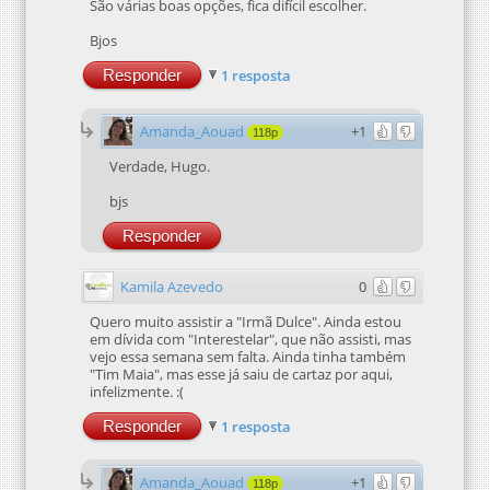
São várias boas opções, fica difícil escolher.
Bjos
Responder
1 resposta
Amanda_Aouad
+1
118p
Verdade, Hugo.
bjs
Responder
Kamila Azevedo
0
Quero muito assistir a "Irmã Dulce". Ainda estou
em dívida com "Interestelar", que não assisti, mas
vejo essa semana sem falta. Ainda tinha também
"Tim Maia", mas esse já saiu de cartaz por aqui,
infelizmente. :(
Responder
1 resposta
Amanda_Aouad
+1
118p