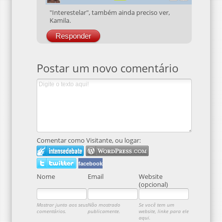
"Interestelar", também ainda preciso ver,
Kamila.
Responder
Postar um novo comentário
Comentar como Visitante, ou logar:
facebook
Nome
Email
Website
(opcional)
Mostrar junto aos seus
Não mostrado
Se você tem um
comentários.
publicamente.
website, linke para ele
aqui.