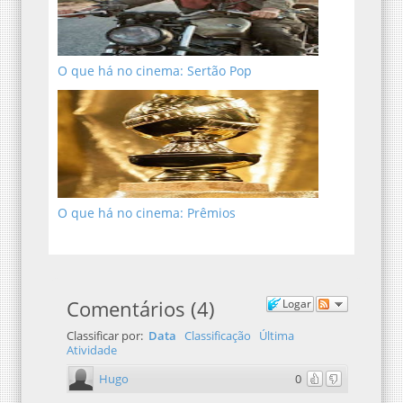
O que há no cinema: Sertão Pop
O que há no cinema: Prêmios
Comentários
(
4
)
Logar
Classificar por:
Data
Classificação
Última
Atividade
Hugo
0