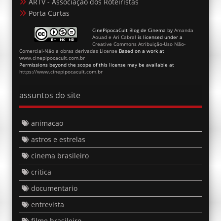
ARTV - Associação dos Roteiristas
Porta Curtas
CinePipocaCult Blog de Cinema
by
Amanda
Aouad e Ari Cabral
is licensed under a
Creative Commons Atribuição-Uso Não-
Comercial-Não a obras derivadas License
Based on a work at
www.cinepipocacult.com.br
Permissions beyond the scope of this license may be available at
https://www.cinepipocacult.com.br
assuntos do site
animacao
astros e estrelas
cinema brasileiro
critica
documentario
entrevista
filme brasileiro