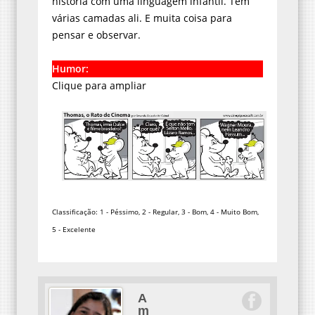
história com uma linguagem infantil. Tem
várias camadas ali. E muita coisa para
pensar e observar.
Humor:
Clique para ampliar
Classificação: 1 - Péssimo, 2 - Regular, 3 - Bom, 4 - Muito Bom,
5 - Excelente
A
m