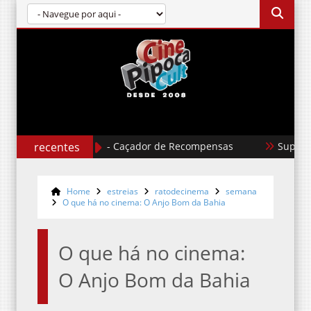
Jonah Hex - Caçador de Recompensas
recentes
Superman II: 
Home
estreias
ratodecinema
semana
O que há no cinema: O Anjo Bom da Bahia
O que há no cinema:
O Anjo Bom da Bahia