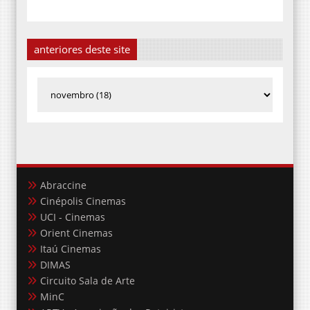
anteriores deste site
Abraccine
Cinépolis Cinemas
UCI - Cinemas
Orient Cinemas
Itaú Cinemas
DIMAS
Circuito Sala de Arte
MinC