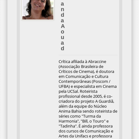
a
n
d
a
A
o
u
a
d
Crítica afiliada à Abraccine
(Associação Brasileira de
Críticos de Cinema), é doutora
em Comunicação e Cultura
Contemporâneas (Poscom /
UFBA) e especialista em Cinema
pela UCSal. Roteirista
profissional desde 2005, é co-
criadora do projeto A Guardiã,
além da equipe do Núcleo
Anima Bahia sendo roteirista de
séries como "Turma da
Harmonia", "Bill, o Touro" e
"Tadinha". É ainda professora
dos cursos de Comunicação e
Artes da Unifacs e professora