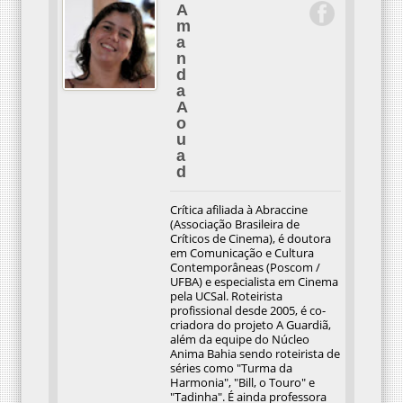
A
m
a
n
d
a
A
o
u
a
d
Crítica afiliada à Abraccine
(Associação Brasileira de
Críticos de Cinema), é doutora
em Comunicação e Cultura
Contemporâneas (Poscom /
UFBA) e especialista em Cinema
pela UCSal. Roteirista
profissional desde 2005, é co-
criadora do projeto A Guardiã,
além da equipe do Núcleo
Anima Bahia sendo roteirista de
séries como "Turma da
Harmonia", "Bill, o Touro" e
"Tadinha". É ainda professora