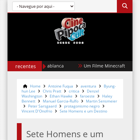
recentes
Um Filme Minecraft
Garota D
Home
Antoine Fuqua
aventura
Byung-
hun Lee
Chris Pratt
critica
Denzel
Washington
Ethan Hawke
faroeste
Haley
Bennett
Manuel Garcia-Rulfo
Martin Sensmeier
Peter Sarsgaard
protagonismo negro
Vincent D'Onofrio
Sete Homens e um Destino
Sete Homens e um