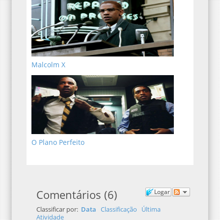
Malcolm X
O Plano Perfeito
Comentários
(
6
)
Logar
Classificar por:
Data
Classificação
Última
Atividade