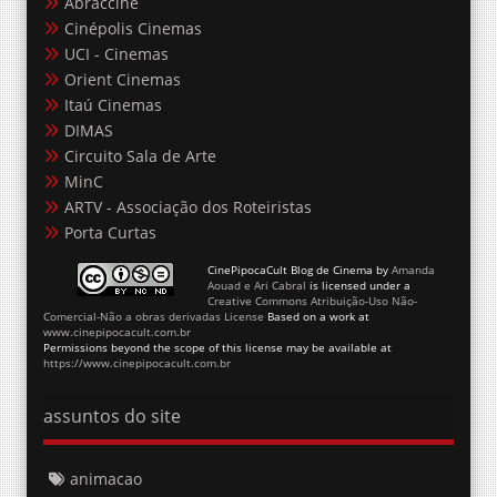
Abraccine
Cinépolis Cinemas
UCI - Cinemas
Orient Cinemas
Itaú Cinemas
DIMAS
Circuito Sala de Arte
MinC
ARTV - Associação dos Roteiristas
Porta Curtas
CinePipocaCult Blog de Cinema
by
Amanda
Aouad e Ari Cabral
is licensed under a
Creative Commons Atribuição-Uso Não-
Comercial-Não a obras derivadas License
Based on a work at
www.cinepipocacult.com.br
Permissions beyond the scope of this license may be available at
https://www.cinepipocacult.com.br
assuntos do site
animacao