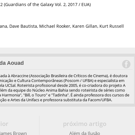
2 (Guardians of the Galaxy Vol. 2, 2017 / EUA)
ana, Dave Bautista, Michael Rooker, Karen Gillan, Kurt Russell
da Aouad
iliada à Abraccine (Associação Brasileira de Críticos de Cinema), é doutora
cação e Cultura Contemporâneas (Poscom / UFBA) e especialista em
a UCSal. Roteirista profissional desde 2005, é co-criadora do projeto A
além da equipe do Núcleo Anima Bahia sendo roteirista de séries como
 Harmonia", "Bill, o Touro" e "Tadinha". É ainda professora dos cursos de
ão e Artes da Unifacs e professora substituta da Facom/UFBA.
ior
próximo artigo
e James Brown
Além da Ilusão