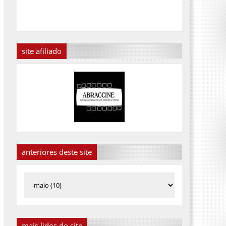
site afiliado
anteriores deste site
mais lidos do site