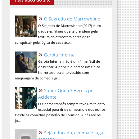
O Segredo de Marrowbone
O Segredo de Marrowbone (2017) é um
daqueles filmes que te prendem pela
textura da atmosfera antes de te
conquistar pela lógica de cada aco...
Garota Infernal
Garota Infernal não é um filme fácil de
classificar. A princípio parece um típico
horror adolescente vestido com
maquiagem de comédia gr...
Super Quem? Heróis por
Acidente
O cinema francês sempre teve um talento
especial para rir de si mesmo e dos outros.
Desde as comédias pastelão de Louis de Funès até os
jo...
Seja educado, cinema é lugar