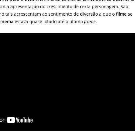
om a apresentação do crescimento de certa personagem. São
o tais acrescentam ao sentimento de diversão a que o
filme
se
cinema
estava quase lotado até o último
frame
.