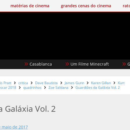
matérias de cinema
grandes cenas do cinema
rat
Casablanca
Um Filme Minecraft
Garota 
is Pratt
critica
Dave Bautista
James Gunn
Karen Gillan
Kurt
oscar 2018
quadrinhos
Zoe Saldana
Guardiões da Galáxia Vol. 2
 Galáxia Vol. 2
e maio de 2017