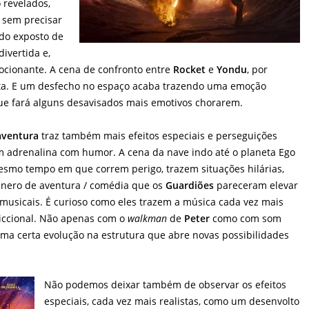
 revelados,
 sem precisar
ndo exposto de
divertida e,
cionante. A cena de confronto entre
Rocket
e
Yondu
, por
ita. E um desfecho no espaço acaba trazendo uma emoção
e fará alguns desavisados mais emotivos chorarem.
aventura
traz também mais efeitos especiais e perseguições
 adrenalina com humor. A cena da nave indo até o planeta Ego
mo tempo em que correm perigo, trazem situações hilárias,
ênero de aventura / comédia que os
Guardiões
pareceram elevar
 musicais. É curioso como eles trazem a música cada vez mais
ficcional. Não apenas com o
walkman
de
Peter
como com som
ma certa evolução na estrutura que abre novas possibilidades
Não podemos deixar também de observar os efeitos
especiais, cada vez mais realistas, como um desenvolto