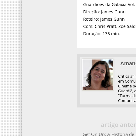
Guardiões da Galáxia Vol. 
Direção: James Gunn
Roteiro: James Gunn
Com: Chris Pratt, Zoe Sald
Duração: 136 min.
Aman
Crítica af
em Comuni
Cinema pel
Guardiã, 
"Turma da
Comunicaç
artigo anter
Get On Up: A História d