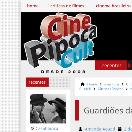
home
críticas de filmes
cinema brasileiro
recentes
recentes
Home
aventura
Chr
Russell
Michael Rooker
Guardiões da
Casablanca
Amanda Aouad
2 d