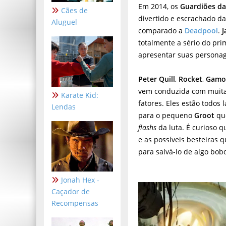
Em 2014, os
Guardiões da
Cães de
divertido e escrachado da
Aluguel
comparado a
Deadpool
.
totalmente a sério do pr
apresentar suas persona
Peter Quill
,
Rocket
,
Gamo
vem conduzida com muita 
Karate Kid:
fatores. Eles estão todos
Lendas
para o pequeno
Groot
qu
flashs
da luta. É curioso
e as possíveis besteiras 
para salvá-lo de algo bob
Jonah Hex -
Caçador de
Recompensas