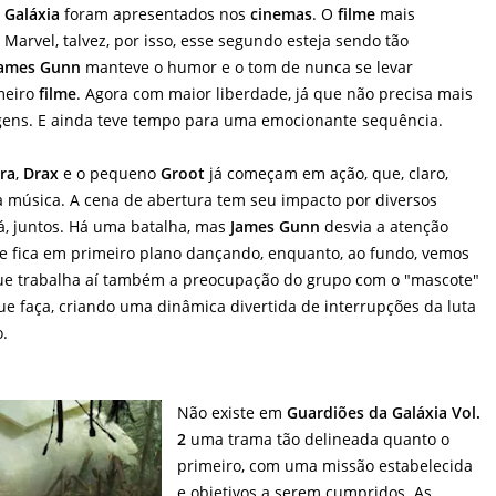
 Galáxia
foram apresentados nos
cinemas
. O
filme
mais
 Marvel, talvez, por isso, esse segundo esteja sendo tão
James Gunn
manteve o humor e o tom de nunca se levar
imeiro
filme
. Agora com maior liberdade, já que não precisa mais
gens. E ainda teve tempo para uma emocionante sequência.
ra
,
Drax
e o pequeno
Groot
já começam em ação, que, claro,
música. A cena de abertura tem seu impacto por diversos
 lá, juntos. Há uma batalha, mas
James Gunn
desvia a atenção
e fica em primeiro plano dançando, enquanto, ao fundo, vemos
 que trabalha aí também a preocupação do grupo com o "mascote"
que faça, criando uma dinâmica divertida de interrupções da luta
o.
Não existe em
Guardiões da Galáxia Vol.
2
uma trama tão delineada quanto o
primeiro, com uma missão estabelecida
e objetivos a serem cumpridos. As