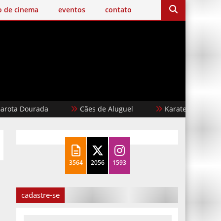
o de cinema
eventos
contato
Dourada
Cães de Aluguel
Karate Kid: Lendas
3564
2056
1593
cadastre-se