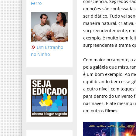
consciência. Segredos são
Ferro
emoções são confessadas
ser didático. Tudo vai se
maneira natural, criativa, 
surpreendentemente, emo
exemplo, é muito bem fe
surpreendente à trama qu
Um Estranho
no Ninho
Com maior orçamento, a
pela
galáxia
que misturam
é um bom exemplo. Ao mes
equilibrando bem esse g
a outro nível, com toques
para dentro do universo 
nas naves. E até mesmo u
em outros
filmes
.