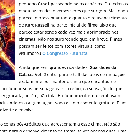
pequeno
Groot
passeando pelos cenários. Ou todas as
maquiagens dos diversos seres que surgem. Mas nada
parece impressionar tanto quanto o rejuvenescimento
de
Kurt Russell
na parte inicial do
filme
, algo que
parece estar sendo cada vez mais aprimorado nos
cinemas
. Não nos surpreende que, em breve,
filmes
possam ser feitos com atores virtuais, como
vislumbrou
O Congresso Futurista
.
Ainda que sem grandes novidades,
Guardiões da
Galáxia Vol. 2
entra para o hall das boas continuações
exatamente por manter o clima que encantou no
 aprofundar suas personagens. Isso reforça a sensação de que
a
engraçada, porém, não tola. Há fundamentos que embasam
duzindo-os a algum lugar. Nada é simplesmente gratuito. É um
diverte e envolve.
co cenas pós-créditos que acrescentam a esse clima. Não são
nte para o desenvolvimento da trama, talvez apenas duas, uma