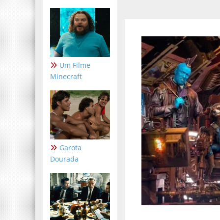
Um Filme
Minecraft
Garota
Dourada