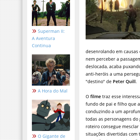
Superman II:
A Aventura
Continua
desenrolando em causas e
nem perceber a passagem 
deslocada, acaba puxando
anti-heróis a uma perseg
"destino" de
Peter Quill
.
A Hora do Mal
O
filme
traz esse interes
fundo de pai e filho que 
conduzindo a um aprofu
todas as personagens do 
roteiro consegue mesclar
situações divertidas com
O Gigante de