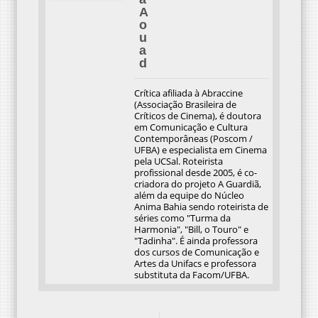
A
o
u
a
d
Crítica afiliada à Abraccine
(Associação Brasileira de
Críticos de Cinema), é doutora
em Comunicação e Cultura
Contemporâneas (Poscom /
UFBA) e especialista em Cinema
pela UCSal. Roteirista
profissional desde 2005, é co-
criadora do projeto A Guardiã,
além da equipe do Núcleo
Anima Bahia sendo roteirista de
séries como "Turma da
Harmonia", "Bill, o Touro" e
"Tadinha". É ainda professora
dos cursos de Comunicação e
Artes da Unifacs e professora
substituta da Facom/UFBA.