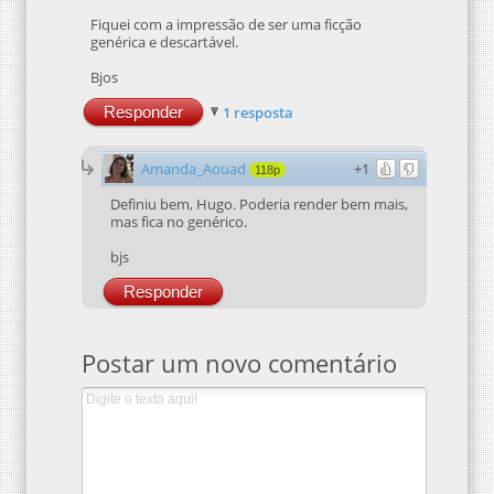
Fiquei com a impressão de ser uma ficção
genérica e descartável.
Bjos
Responder
1 resposta
Amanda_Aouad
+1
118p
Definiu bem, Hugo. Poderia render bem mais,
mas fica no genérico.
bjs
Responder
Postar um novo comentário