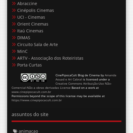
Abraccine
Cinépolis Cinemas
UCI - Cinemas
Orient Cinemas
Itaú Cinemas
DIMAS
Circuito Sala de Arte
MinC
ARTV - Associação dos Roteiristas
Porta Curtas
CinePipocaCult Blog de Cinema
by
Amanda
Aouad e Ari Cabral
is licensed under a
Creative Commons Atribuição-Uso Não-
Comercial-Não a obras derivadas License
Based on a work at
www.cinepipocacult.com.br
Permissions beyond the scope of this license may be available at
https://www.cinepipocacult.com.br
assuntos do site
animacao