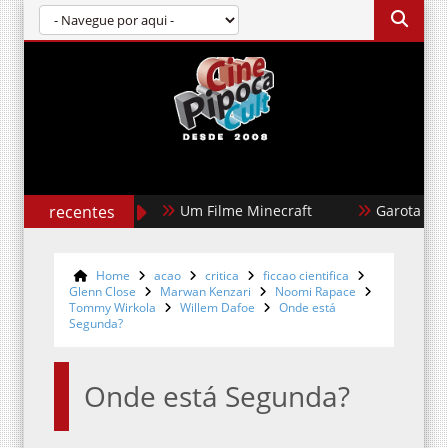
recentes
Um Filme Minecraft
Garota Dourada
Home
acao
critica
ficcao cientifica
Glenn Close
Marwan Kenzari
Noomi Rapace
Tommy Wirkola
Willem Dafoe
Onde está
Segunda?
Onde está Segunda?