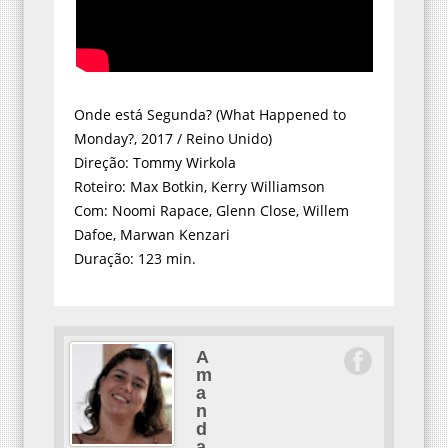
Onde está Segunda? (What Happened to
Monday?, 2017 / Reino Unido)
Direção: Tommy Wirkola
Roteiro: Max Botkin, Kerry Williamson
Com: Noomi Rapace, Glenn Close, Willem
Dafoe, Marwan Kenzari
Duração: 123 min.
A
m
a
n
d
a