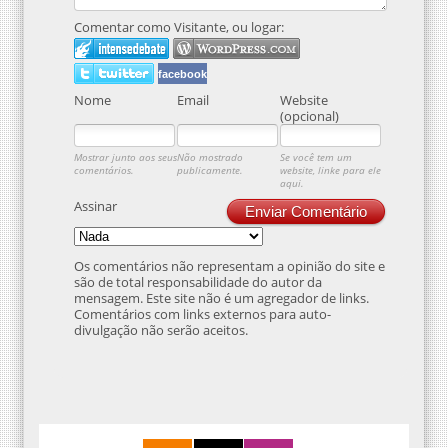
Comentar como Visitante, ou logar:
facebook
Nome
Email
Website
(opcional)
Mostrar junto aos seus
Não mostrado
Se você tem um
comentários.
publicamente.
website, linke para ele
aqui.
Assinar
Enviar Comentário
Os comentários não representam a opinião do site e
são de total responsabilidade do autor da
mensagem. Este site não é um agregador de links.
Comentários com links externos para auto-
divulgação não serão aceitos.