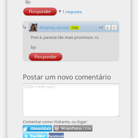
Bjs
Responder
1 resposta
Amanda_Aouad
+1
118p
Pois é, parecia tão mais promissor, rs.
bjs
Responder
Postar um novo comentário
Comentar como Visitante, ou logar:
facebook