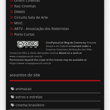
Orient Cinemas
Itaú Cinemas
DIMAS
Circuito Sala de Arte
MinC
ARTV - Associação dos Roteiristas
Porta Curtas
CinePipocaCult Blog de Cinema
by
Amanda
Aouad e Ari Cabral
is licensed under a
Creative Commons Atribuição-Uso Não-
Comercial-Não a obras derivadas License
Based on a work at
www.cinepipocacult.com.br
Permissions beyond the scope of this license may be available at
https://www.cinepipocacult.com.br
assuntos do site
animacao
astros e estrelas
cinema brasileiro