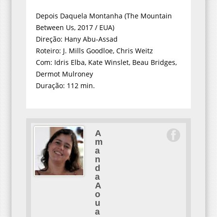
Depois Daquela Montanha (The Mountain
Between Us, 2017 / EUA)
Direção: Hany Abu-Assad
Roteiro: J. Mills Goodloe, Chris Weitz
Com: Idris Elba, Kate Winslet, Beau Bridges,
Dermot Mulroney
Duração: 112 min.
A
m
a
n
d
a
A
o
u
a