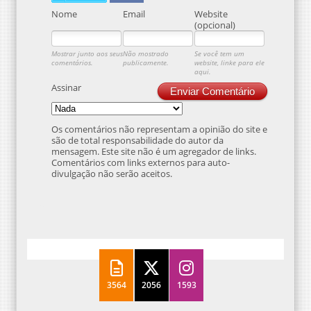
Nome
Email
Website
(opcional)
Mostrar junto aos seus
Não mostrado
Se você tem um
comentários.
publicamente.
website, linke para ele
aqui.
Assinar
Enviar Comentário
Os comentários não representam a opinião do site e
são de total responsabilidade do autor da
mensagem. Este site não é um agregador de links.
Comentários com links externos para auto-
divulgação não serão aceitos.
3564
2056
1593