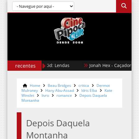
recentes
Karate Kid: Lendas
Jonah Hex - Caçador de Rec
Home
Beau Bridges
critica
Dermot
Mulroney
Hany Abu-Assad
Idris Elba
Kate
Winslet
livro
romance
Depois Daquela
Montanha
Depois Daquela
Montanha