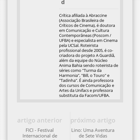
d
Crítica afiliada à Abraccine
(Associação Brasileira de
Críticos de Cinema), é doutora
em Comunicação e Cultura
Contemporâneas (Poscom /
UFBA) e especialista em Cinema
pela UCSal. Roteirista
profissional desde 2005, é co-
criadora do projeto A Guardiã,
além da equipe do Núcleo
Anima Bahia sendo roteirista de
séries como "Turma da
Harmonia", "Bill, o Touro" e
"Tadinha". É ainda professora
dos cursos de Comunicação e
Artes da Unifacs e professora
substituta da Facom/UFBA.
artigo anterior
próximo artigo
FICI - Festival
Lino: Uma Aventura
Internacional de
de Sete Vidas