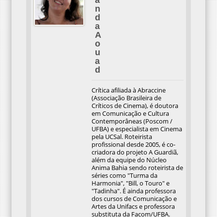
a
n
d
a
A
o
u
a
d
Crítica afiliada à Abraccine
(Associação Brasileira de
Críticos de Cinema), é doutora
em Comunicação e Cultura
Contemporâneas (Poscom /
UFBA) e especialista em Cinema
pela UCSal. Roteirista
profissional desde 2005, é co-
criadora do projeto A Guardiã,
além da equipe do Núcleo
Anima Bahia sendo roteirista de
séries como "Turma da
Harmonia", "Bill, o Touro" e
"Tadinha". É ainda professora
dos cursos de Comunicação e
Artes da Unifacs e professora
substituta da Facom/UFBA.