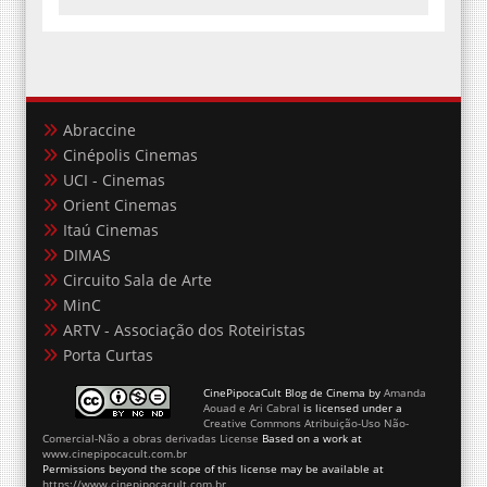
Abraccine
Cinépolis Cinemas
UCI - Cinemas
Orient Cinemas
Itaú Cinemas
DIMAS
Circuito Sala de Arte
MinC
ARTV - Associação dos Roteiristas
Porta Curtas
CinePipocaCult Blog de Cinema
by
Amanda
Aouad e Ari Cabral
is licensed under a
Creative Commons Atribuição-Uso Não-
Comercial-Não a obras derivadas License
Based on a work at
www.cinepipocacult.com.br
Permissions beyond the scope of this license may be available at
https://www.cinepipocacult.com.br