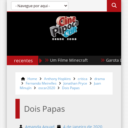
recentes
Um Filme Minecraft
Garota Dourada
Home
Anthony Hopkins
critica
drama
Fernando Meirelles
Jonathan Pryce
Juan
Minujín
oscar2020
Dois Papas
Dois Papas
Amanda Aouad
4 de janeiro de 2020