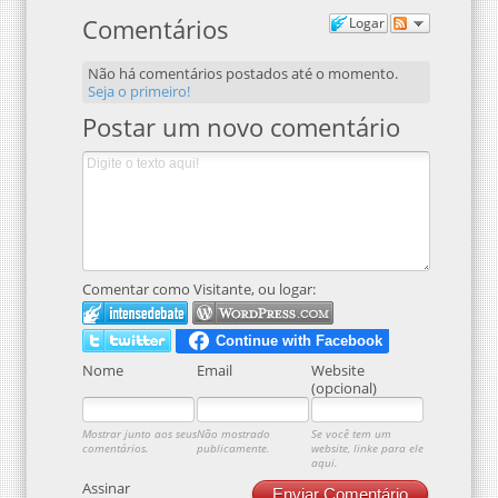
Comentários
Logar
Não há comentários postados até o momento.
Seja o primeiro!
Postar um novo comentário
Comentar como Visitante, ou logar:
Nome
Email
Website
(opcional)
Mostrar junto aos seus
Não mostrado
Se você tem um
comentários.
publicamente.
website, linke para ele
aqui.
Assinar
Enviar Comentário