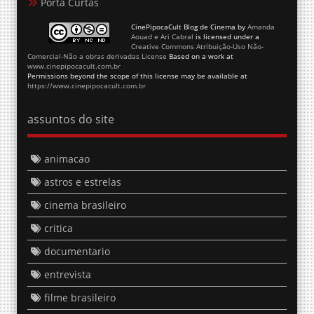
Porta Curtas
CinePipocaCult Blog de Cinema
by
Amanda
Aouad e Ari Cabral
is licensed under a
Creative Commons Atribuição-Uso Não-
Comercial-Não a obras derivadas License
Based on a work at
www.cinepipocacult.com.br
Permissions beyond the scope of this license may be available at
https://www.cinepipocacult.com.br
assuntos do site
animacao
astros e estrelas
cinema brasileiro
critica
documentario
entrevista
filme brasileiro