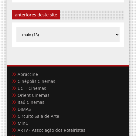
anteriores deste site
Abraccine
Cinépolis Cinemas
UCI - Cinemas
Orient Cinemas
Itaú Cinemas
DIMAS
Circuito Sala de Arte
MinC
ARTV - Associação dos Roteiristas