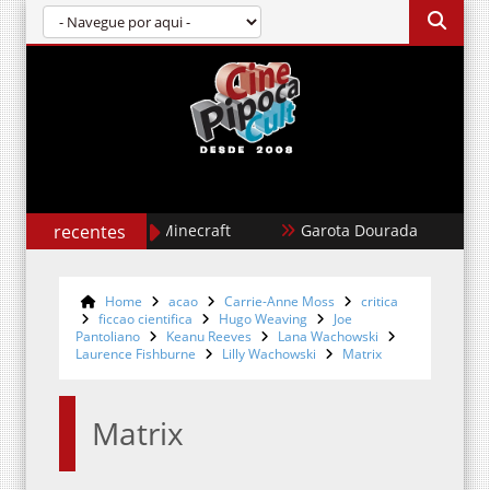
Um Filme Minecraft
recentes
Garota Dourada
Cães 
Home
acao
Carrie-Anne Moss
critica
ficcao cientifica
Hugo Weaving
Joe
Pantoliano
Keanu Reeves
Lana Wachowski
Laurence Fishburne
Lilly Wachowski
Matrix
Matrix