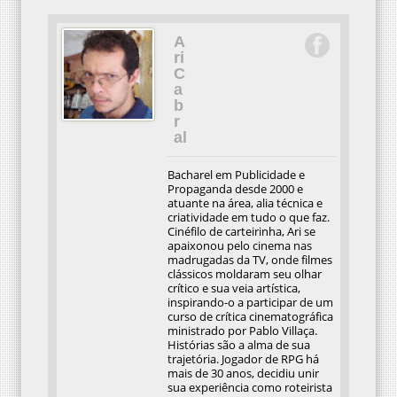
A
ri
C
a
b
r
al
Bacharel em Publicidade e
Propaganda desde 2000 e
atuante na área, alia técnica e
criatividade em tudo o que faz.
Cinéfilo de carteirinha, Ari se
apaixonou pelo cinema nas
madrugadas da TV, onde filmes
clássicos moldaram seu olhar
crítico e sua veia artística,
inspirando-o a participar de um
curso de crítica cinematográfica
ministrado por Pablo Villaça.
Histórias são a alma de sua
trajetória. Jogador de RPG há
mais de 30 anos, decidiu unir
sua experiência como roteirista