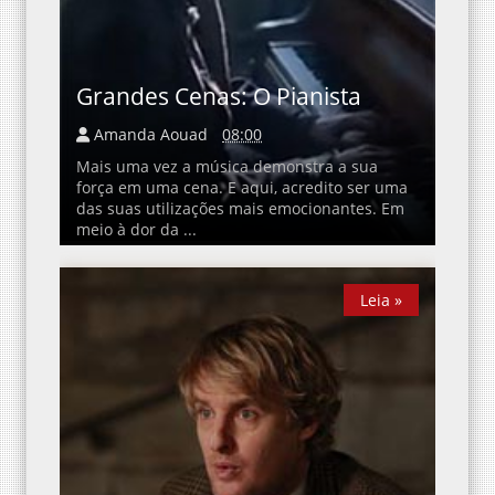
Grandes Cenas: O Pianista
Amanda Aouad
08:00
Mais uma vez a música demonstra a sua
força em uma cena. E aqui, acredito ser uma
das suas utilizações mais emocionantes. Em
meio à dor da ...
Leia »
Leia »