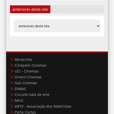
anteriores deste site
Abraccine
Cinépolis Cinemas
UCI - Cinemas
Orient Cinemas
Itaú Cinemas
DIMAS
Circuito Sala de Arte
MinC
ARTV - Associação dos Roteiristas
Porta Curtas