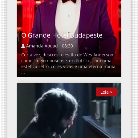
O Grande Hotel Budapeste
Amanda Aouad
08:30
Certa vez, descrevi o estilo de Wes Anderson
como "meio nonsense, excêntrico, com uma
estética retrô, cores vivas e uma eterna ironia
...
Leia »
Leia »