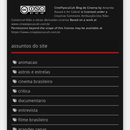
CinePipocaCult Blog de Cinema
by
Amanda
Aouad e Ari Cabral
is licensed under a
Creative Commons Atribuição-Uso Não-
Comercial-Não a obras derivadas License
Based on a work at
www.cinepipocacult.com.br
Permissions beyond the scope of this license may be available at
https://www.cinepipocacult.com.br
assuntos do site
animacao
astros e estrelas
cinema brasileiro
critica
documentario
entrevista
filme brasileiro
grandes cenas