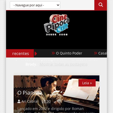
recentes
O Quinto Poder
Casablanca
Mostrando postagens com marcador
Adrien
Brody
.
Mostrar todas as postagens
Leia »
Leia »
O Pianista
Ari Cabral
08:30
Lançado em 2002 e dirigido por Roman