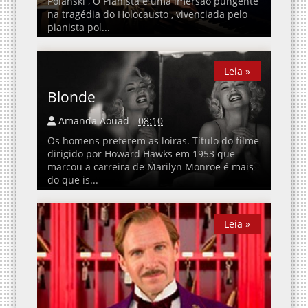
Polanski , O Pianista é uma imersão pungente
na tragédia do Holocausto , vivenciada pelo
pianista pol...
Leia »
Leia »
Blonde
Amanda Aouad
08:10
Os homens preferem as loiras. Título do filme
dirigido por Howard Hawks em 1953 que
marcou a carreira de Marilyn Monroe é mais
do que is...
Leia »
Leia »