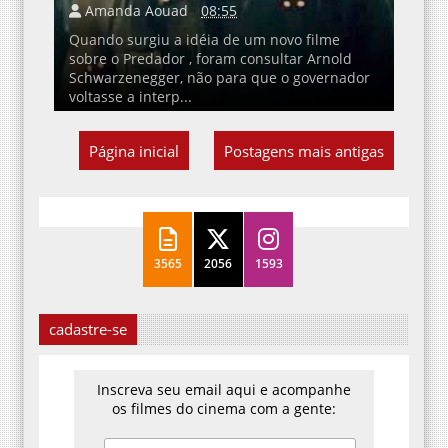
Amanda Aouad
08:55
Quando surgiu a idéia de um novo filme
sobre o Predador , foram consultar Arnold
Schwarzenegger, não para que o governador
voltasse a interp...
Página inicial
Postagens mais antigas
3565
2056
1593
cadastre-se
Inscreva seu email aqui e acompanhe
os filmes do cinema com a gente: