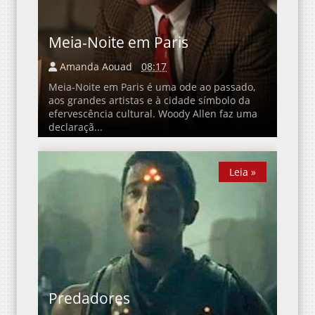
Meia-Noite em Paris
Amanda Aouad
08:17
Meia-Noite em Paris é uma ode ao passado,
aos grandes artistas e à cidade símbolo da
efervescência cultural. Woody Allen faz uma
declaraçã...
Leia »
Leia »
Predadores