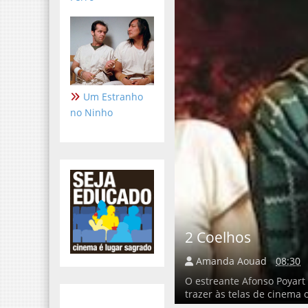
Um Estranho
no Ninho
2 Coelhos
Amanda Aouad
08:30
O estreante Afonso Poyart 
trazer às telas de cinema o