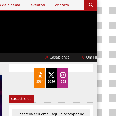
o de cinema
eventos
contato
Casablanca
Um Filme Minecraft
3564
2056
1593
cadastre-se
Inscreva seu email aqui e acompanhe