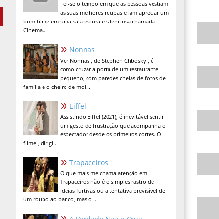
Foi-se o tempo em que as pessoas vestiam
as suas melhores roupas e iam apreciar um
bom filme em uma sala escura e silenciosa chamada
Cinema...
Nonnas
Ver Nonnas , de Stephen Chbosky , é
como cruzar a porta de um restaurante
pequeno, com paredes cheias de fotos de
família e o cheiro de mol...
Eiffel
Assistindo Eiffel (2021), é inevitável sentir
um gesto de frustração que acompanha o
espectador desde os primeiros cortes. O
filme , dirigi...
Trapaceiros
O que mais me chama atenção em
Trapaceiros não é o simples rastro de
ideias furtivas ou a tentativa previsível de
um roubo ao banco, mas o ...
A Verdade Nua e Crua