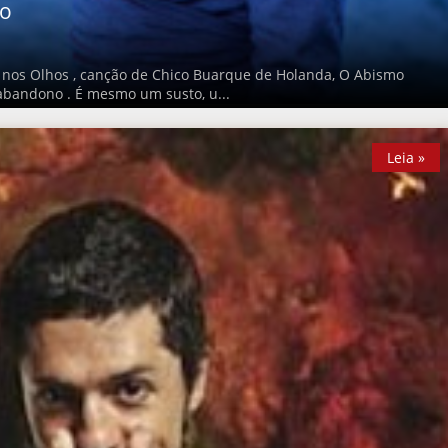
do
 nos Olhos , canção de Chico Buarque de Holanda, O Abismo
 abandono . É mesmo um susto, u...
Leia »
Leia »