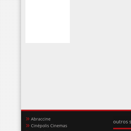
Abraccine
outros s
Cinépolis Cinemas