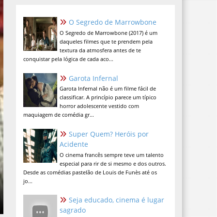
O Segredo de Marrowbone
O Segredo de Marrowbone (2017) é um
daqueles filmes que te prendem pela
textura da atmosfera antes de te
conquistar pela lógica de cada aco...
Garota Infernal
Garota Infernal não é um filme fácil de
classificar. A princípio parece um típico
horror adolescente vestido com
maquiagem de comédia gr...
Super Quem? Heróis por
Acidente
O cinema francês sempre teve um talento
especial para rir de si mesmo e dos outros.
Desde as comédias pastelão de Louis de Funès até os
jo...
Seja educado, cinema é lugar
sagrado