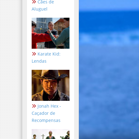
Cães de
Aluguel
Karate Kid:
Lendas
Jonah Hex -
Caçador de
Recompensas