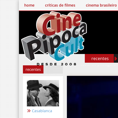
home
críticas de filmes
cinema brasileiro
recentes
Mostrando postagens
recentes
Casablanca