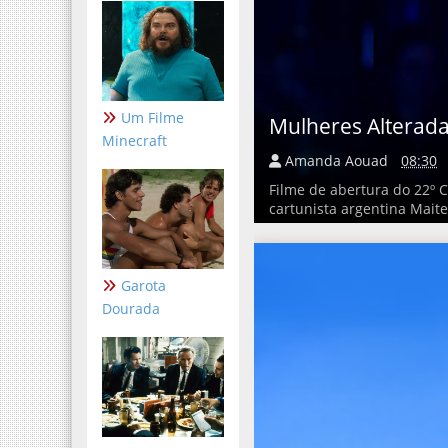
Um Filme
Mulheres Alterad
Minecraft
Amanda Aouad
08:30
Filme de abertura do 22º 
cartunista argentina Maiten
Garota
Dourada