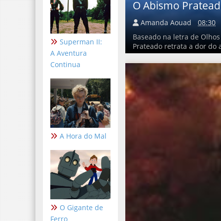
O Abismo Pratea
Amanda Aouad
08:30
Baseado na letra de Olhos
Superman II:
Prateado retrata a dor do
A Aventura
Continua
A Hora do Mal
O Gigante de
Ferro