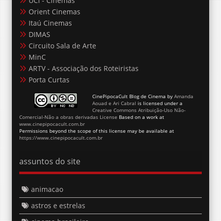
Itaú Cinemas
DIMAS
Circuito Sala de Arte
MinC
ARTV - Associação dos Roteiristas
Porta Curtas
CinePipocaCult Blog de Cinema
by
Amanda
Aouad e Ari Cabral
is licensed under a
Creative Commons Atribuição-Uso Não-
Comercial-Não a obras derivadas License
Based on a work at
www.cinepipocacult.com.br
Permissions beyond the scope of this license may be available at
https://www.cinepipocacult.com.br
assuntos do site
animacao
astros e estrelas
cinema brasileiro