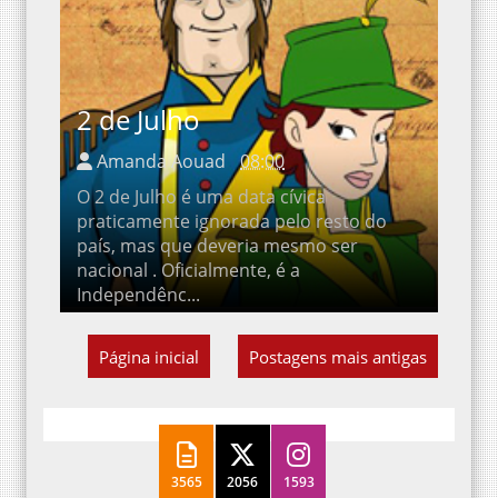
2 de Julho
Amanda Aouad
08:00
O 2 de Julho é uma data cívica
praticamente ignorada pelo resto do
país, mas que deveria mesmo ser
nacional . Oficialmente, é a
Independênc...
Página inicial
Postagens mais antigas
3565
2056
1593