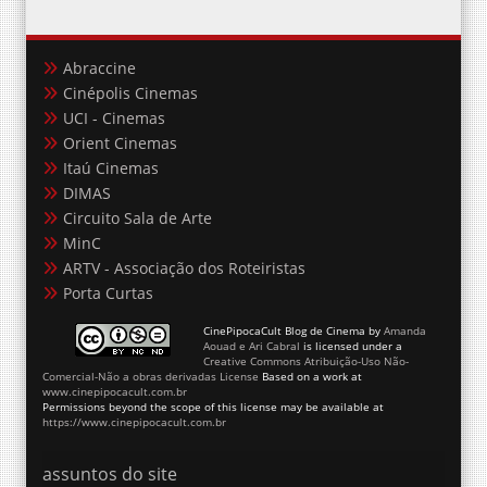
Abraccine
Cinépolis Cinemas
UCI - Cinemas
Orient Cinemas
Itaú Cinemas
DIMAS
Circuito Sala de Arte
MinC
ARTV - Associação dos Roteiristas
Porta Curtas
CinePipocaCult Blog de Cinema
by
Amanda
Aouad e Ari Cabral
is licensed under a
Creative Commons Atribuição-Uso Não-
Comercial-Não a obras derivadas License
Based on a work at
www.cinepipocacult.com.br
Permissions beyond the scope of this license may be available at
https://www.cinepipocacult.com.br
assuntos do site