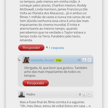
os tempos, pelo menos em minha visão. A
começar pelos atores, Charlton Heston, Roddy
McDowall, Linda Harrison, James Franciscus (De
Volta ao Planeta dos Macacos)... Já vi ambos os
filmes 1 milhão de vezes e nunca me canso de ver.
Sem dúvida nenhuma essa cena é uma das mais
impactantes do cinema mundial. É triste e
aterrorizante ao mesmo tempo, quando
percebemos que na verdade o Taylor estava o
tempo todo na Terra. Parabéns pelo texto,
Amanda.
Responder
1 resposta
Amanda_Aouad
+1
118p
Obrigada, Al, que bom que gostou. Também
acho das mais impactantes de todos os
tempos.
Responder
Pedro
0
Mas a frase final do filme correta é a seguinte:
"Oh, meu Deus, estou de volta! Estou em casa ... o