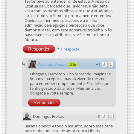
Taylor teve ao entender onde estava. A visão da
Estátua da Liberdade que Taylor teve não seria
vista com os mesmos olhos com que a vi, 45 anos
atrás, como você, muito propriamente entendeu.
Queira acolher meus parabéns e a minha
admiração pela aguçada percepção que você
demonstra ter, com este admirável trabalho. Não
bastassem esses atributos, você é muito bonita.
Abraço.
Responder
1 resposta
Amanda_Aouad
+1
118p
Obrigada, Hamilton. Fico tentando imaginar o
impacto na época, mas só vivendo mesmo
para entender completamente. Fico feliz que
tenha gostado da análise. Mais uma vez,
obrigada e volte sempre.
Responder
Domingos Freitas
0
Bacana o texto e todo o assunto, adoro essa cena
pois tenho um caso de amor com a Liberty