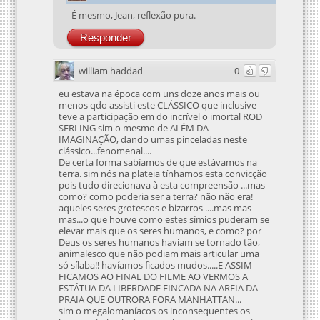
É mesmo, Jean, reflexão pura.
Responder
william haddad
0
eu estava na época com uns doze anos mais ou
menos qdo assisti este CLÁSSICO que inclusive
teve a participação em do incrível o imortal ROD
SERLING sim o mesmo de ALÉM DA
IMAGINAÇÃO, dando umas pinceladas neste
clássico...fenomenal....
De certa forma sabíamos de que estávamos na
terra. sim nós na plateia tínhamos esta convicção
pois tudo direcionava à esta compreensão ...mas
como? como poderia ser a terra? não não era!
aqueles seres grotescos e bizarros ....mas mas
mas...o que houve como estes símios puderam se
elevar mais que os seres humanos, e como? por
Deus os seres humanos haviam se tornado tão,
animalesco que não podiam mais articular uma
só sílaba!! havíamos ficados mudos.....E ASSIM
FICAMOS AO FINAL DO FILME AO VERMOS A
ESTÁTUA DA LIBERDADE FINCADA NA AREIA DA
PRAIA QUE OUTRORA FORA MANHATTAN...
sim o megalomaníacos os inconsequentes os