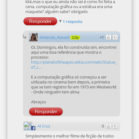
kkk,mas o que eu ainda não sei é como foi feita a
cena, computação gráfica ou a estátua era uma
maquete? alguém sabe? obrigado
Responder
1 resposta
Amanda_Aouad
+1
118p
Oi, Domingos, ela foi construída sim, encontrei
aqui uma boa referência que mostra o
processo:
http://planetoftheapes.wikia.com/wiki/Statue_
of_L...
E a computação gráfica só começou a ser
utilizada no cinema bem depois, a primeira
que se tem registro foi em 1973 em Westworld
- Onde ninguém tem alma.
Abraços
Responder
Al Cruz
0
Simplesmente o melhor filme de ficção de todos