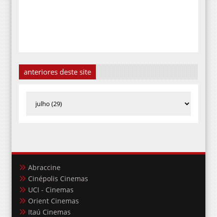
anteriores deste site
Abraccine
Cinépolis Cinemas
UCI - Cinemas
Orient Cinemas
Itaú Cinemas