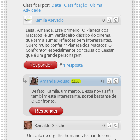
Classificar por:
Data
Classificação
Última
Atividade
Kamila Azevedo
0
Legal, Amanda. Esse primeiro "O Planeta dos
Macacos" é um verdadeiro clássico do cinema,
que tem algumas reflexões bem interessantes.
Quero muito conferir "Planeta dos Macacos: O
Confronto", especialmente por causa do Ceasar,
que é um grande personagem.
Responder
1 resposta
Amanda_Aouad
+1
118p
De fato, Kamila, um marco. E essa nova safra
também está interessante, gostei bastante de
O Confronto.
Responder
Reinaldo Glioche
0
"Um calo no orgulho humano", fechando com