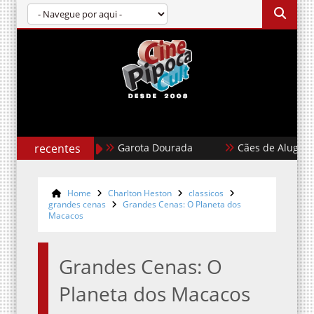
recentes
Garota Dourada
Cães de Aluguel
Home
Charlton Heston
classicos
grandes cenas
Grandes Cenas: O Planeta dos
Macacos
Grandes Cenas: O
Planeta dos Macacos