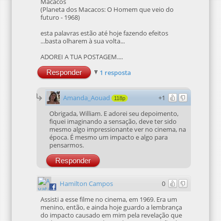
Macacos
(Planeta dos Macacos: O Homem que veio do
futuro - 1968)
esta palavras estão até hoje fazendo efeitos
...basta olharem à sua volta...
ADOREI A TUA POSTAGEM....
Responder
1 resposta
Amanda_Aouad
+1
118p
Obrigada, William. E adorei seu depoimento,
fiquei imaginando a sensação, deve ter sido
mesmo algo impressionante ver no cinema, na
época. É mesmo um impacto e algo para
pensarmos.
Responder
Hamilton Campos
0
Assisti a esse filme no cinema, em 1969. Era um
menino, então, e ainda hoje guardo a lembrança
do impacto causado em mim pela revelação que