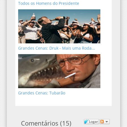
Todos os Homens do Presidente
Grandes Cenas: Druk - Mais uma Roda...
Grandes Cenas: Tubarão
Comentários
(
15
)
Logar