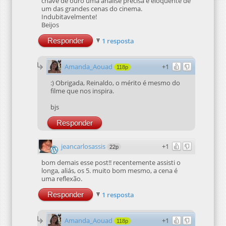
chave de ouro uma análise precisa e eloquente de
um das grandes cenas do cinema.
Indubitavelmente!
Beijos
Responder
1 resposta
Amanda_Aouad
+1
118p
:) Obrigada, Reinaldo, o mérito é mesmo do
filme que nos inspira.
bjs
Responder
jeancarlosassis
+1
22p
bom demais esse post!! recentemente assisti o
longa, aliás, os 5. muito bom mesmo, a cena é
uma reflexão.
Responder
1 resposta
Amanda_Aouad
+1
118p