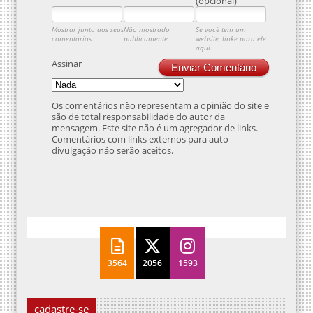
(opcional)
Mostrar junto aos seus
Não mostrado
Se você tem um
comentários.
publicamente.
website, linke para ele
aqui.
Assinar
Enviar Comentário
Os comentários não representam a opinião do site e
são de total responsabilidade do autor da
mensagem. Este site não é um agregador de links.
Comentários com links externos para auto-
divulgação não serão aceitos.
3564
2056
1593
cadastre-se