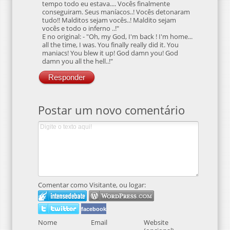
tempo todo eu estava.... Vocês finalmente
conseguiram. Seus maníacos..! Vocês detonaram
tudo!! Malditos sejam vocês..! Maldito sejam
vocês e todo o inferno ..!"
E no original: - "Oh, my God, I'm back ! I'm home...
all the time, I was. You finally really did it. You
maniacs! You blew it up! God damn you! God
damn you all the hell..!"
Responder
Postar um novo comentário
Comentar como Visitante, ou logar:
facebook
Nome
Email
Website