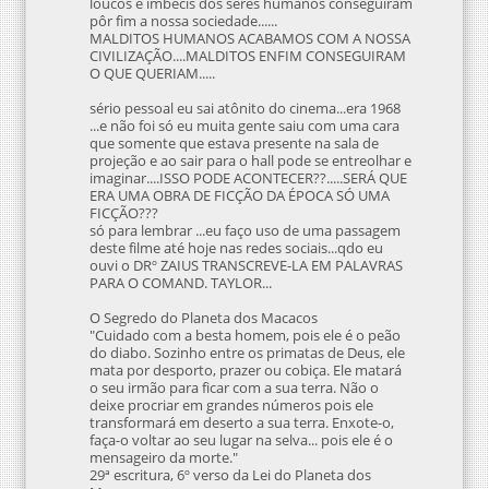
loucos e imbecis dos seres humanos conseguiram
pôr fim a nossa sociedade......
MALDITOS HUMANOS ACABAMOS COM A NOSSA
CIVILIZAÇÃO....MALDITOS ENFIM CONSEGUIRAM
O QUE QUERIAM.....
sério pessoal eu sai atônito do cinema...era 1968
...e não foi só eu muita gente saiu com uma cara
que somente que estava presente na sala de
projeção e ao sair para o hall pode se entreolhar e
imaginar....ISSO PODE ACONTECER??.....SERÁ QUE
ERA UMA OBRA DE FICÇÃO DA ÉPOCA SÓ UMA
FICÇÃO???
só para lembrar ...eu faço uso de uma passagem
deste filme até hoje nas redes sociais...qdo eu
ouvi o DRº ZAIUS TRANSCREVE-LA EM PALAVRAS
PARA O COMAND. TAYLOR...
O Segredo do Planeta dos Macacos
"Cuidado com a besta homem, pois ele é o peão
do diabo. Sozinho entre os primatas de Deus, ele
mata por desporto, prazer ou cobiça. Ele matará
o seu irmão para ficar com a sua terra. Não o
deixe procriar em grandes números pois ele
transformará em deserto a sua terra. Enxote-o,
faça-o voltar ao seu lugar na selva... pois ele é o
mensageiro da morte."
29ª escritura, 6º verso da Lei do Planeta dos