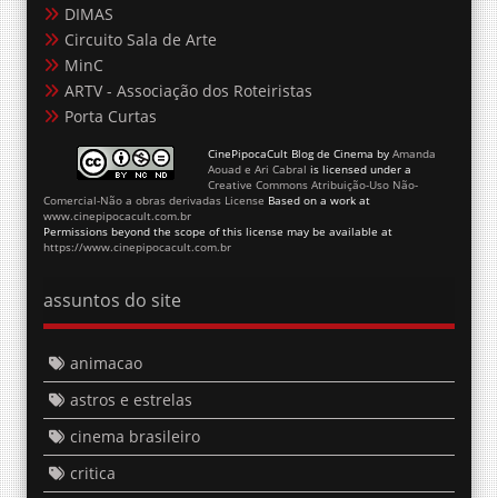
DIMAS
Circuito Sala de Arte
MinC
ARTV - Associação dos Roteiristas
Porta Curtas
CinePipocaCult Blog de Cinema
by
Amanda
Aouad e Ari Cabral
is licensed under a
Creative Commons Atribuição-Uso Não-
Comercial-Não a obras derivadas License
Based on a work at
www.cinepipocacult.com.br
Permissions beyond the scope of this license may be available at
https://www.cinepipocacult.com.br
assuntos do site
animacao
astros e estrelas
cinema brasileiro
critica