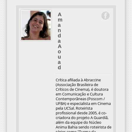
A
m
a
n
d
a
A
o
u
a
d
Crítica afiliada à Abraccine
(Associação Brasileira de
Críticos de Cinema), é doutora
em Comunicação e Cultura
Contemporâneas (Poscom /
UFBA) e especialista em Cinema
pela UCSal. Roteirista
profissional desde 2005, é co-
criadora do projeto A Guardiã,
além da equipe do Núcleo
Anima Bahia sendo roteirista de
séries como "Turma da