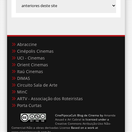
Abraccine
Cinépolis Cinemas
UCI - Cinemas
Orient Cinemas
Itaú Cinemas
DIMAS
Circuito Sala de Arte
MinC
ARTV - Associação dos Roteiristas
Porta Curtas
CinePipocaCult Blog de Cinema
by
Amanda
Aouad e Ari Cabral
is licensed under a
Creative Commons Atribuição-Uso Não-
Comercial-Não a obras derivadas License
Based on a work at
www.cinepipocacult.com.br