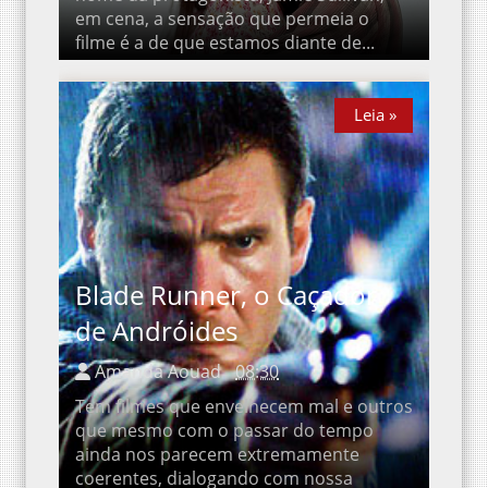
em cena, a sensação que permeia o
filme é a de que estamos diante de...
Leia »
Leia »
Blade Runner, o Caçador
de Andróides
Amanda Aouad
08:30
Tem filmes que envelhecem mal e outros
que mesmo com o passar do tempo
ainda nos parecem extremamente
coerentes, dialogando com nossa