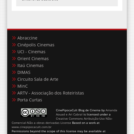
Abraccine
Cinépolis Cinemas
UCI - Cinemas
Orient Cinemas
Itaú Cinemas
DIMAS
Circuito Sala de Arte
MinC
ARTV - Associação dos Roteiristas
Porta Curtas
CinePipocaCult Blog de Cinema
by
Amanda
Aouad e Ari Cabral
is licensed under a
Creative Commons Atribuição-Uso Não-
Comercial-Não a obras derivadas License
Based on a work at
www.cinepipocacult.com.br
Permissions beyond the scope of this license may be available at