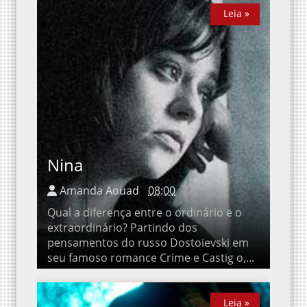
Leia »
Leia »
Nina
Amanda Aouad
08:00
Qual a diferença entre o ordinário e o
extraordinário? Partindo dos pensamentos
do russo Dostoievski em seu famoso
romance Crime e Castig o,...
Leia »
Leia »