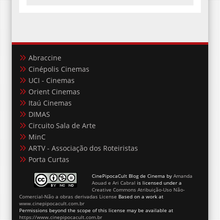
Abraccine
Cinépolis Cinemas
UCI - Cinemas
Orient Cinemas
Itaú Cinemas
DIMAS
Circuito Sala de Arte
MinC
ARTV - Associação dos Roteiristas
Porta Curtas
CinePipocaCult Blog de Cinema
by
Amanda
Aouad e Ari Cabral
is licensed under a
Creative Commons Atribuição-Uso Não-
Comercial-Não a obras derivadas License
Based on a work at
www.cinepipocacult.com.br
Permissions beyond the scope of this license may be available at
https://www.cinepipocacult.com.br