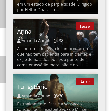
um estado de perplexidade. Dirigido por
Heitor Dhalia , o ...
Leia »
Anna
Amanda Aouad
14:38
A síndrome do gênio incompreendido que
não tem paciência para iniciantes e exige
demais dos outros a ponto de cometer
assédio moral não é no...
Leia »
Leia »
Tungstênio
Amanda Aouad
08:30
Estranhamento. Essa é a sensação causada
pela insistente voz de Milhem Cortaz ,