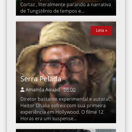
literalmente parando a narrativa de
Tungstênio de tempos e...
Leia »
Leia »
Serra Pelada
Amanda Aouad
08:00
Diretor bastante experimental e autoral,
Heitor Dhalia sofreu com sua primeira
experiência em Hollywood. O filme 12 Horas
era um suspense...