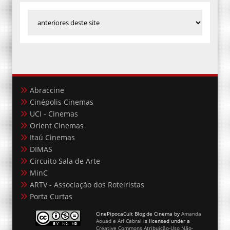
Abraccine
Cinépolis Cinemas
UCI - Cinemas
Orient Cinemas
Itaú Cinemas
DIMAS
Circuito Sala de Arte
MinC
ARTV - Associação dos Roteiristas
Porta Curtas
CinePipocaCult Blog de Cinema
by
Amanda
Aouad e Ari Cabral
is licensed under a
Creative Commons Atribuição-Uso Não-