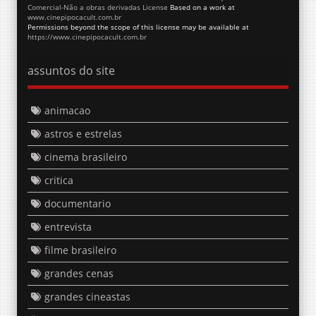
Comercial-Não a obras derivadas License
Based on a work at
www.cinepipocacult.com.br
Permissions beyond the scope of this license may be available at
https://www.cinepipocacult.com.br
assuntos do site
animacao
astros e estrelas
cinema brasileiro
critica
documentario
entrevista
filme brasileiro
grandes cenas
grandes cineastas