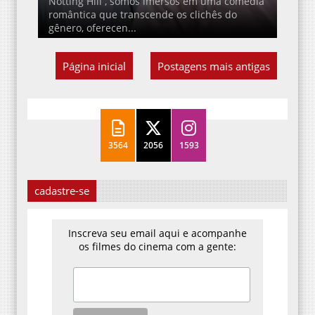
Notting Hill , somos imersos em uma comédia
romântica que transcende os clichês do
gênero, oferecen...
Página inicial
Postagens mais antigas
3564
2056
1593
cadastre-se
Inscreva seu email aqui e acompanhe
os filmes do cinema com a gente: