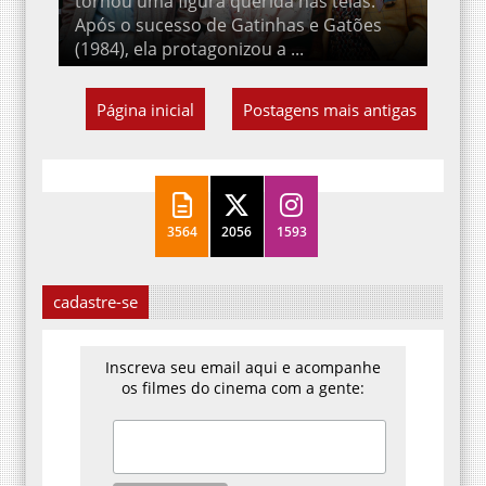
Após o sucesso de Gatinhas e Gatões
(1984), ela protagonizou a ...
Página inicial
Postagens mais antigas
3564
2056
1593
cadastre-se
Inscreva seu email aqui e acompanhe
os filmes do cinema com a gente: