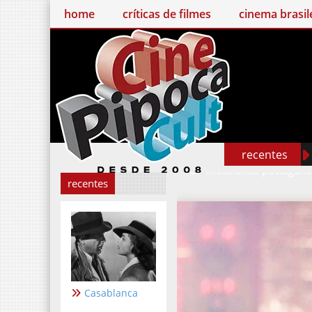
home
críticas de filmes
cinema brasileiro
recentes
Mostrando postage
recentes
Casablanca