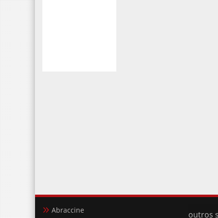
Abraccine
outros s
Cinépolis Cinemas