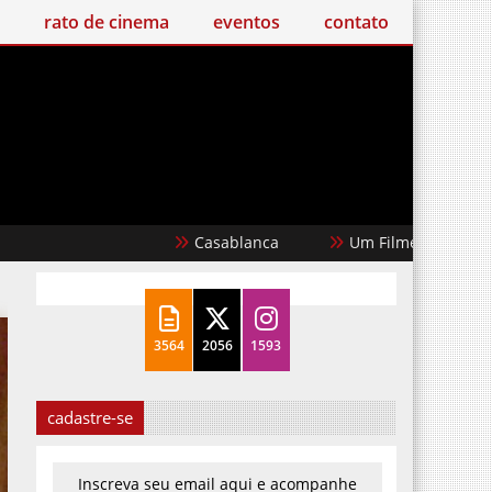
o de cinema
eventos
contato
Casablanca
Um Filme Minecraft
3564
2056
1593
cadastre-se
Inscreva seu email aqui e acompanhe