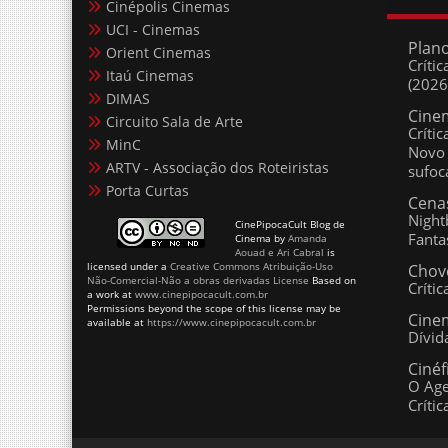
UCI - Cinemas
Plano 
Orient Cinemas
Críti
Itaú Cinemas
(2026
DIMAS
Cine
Circuito Sala de Arte
Críti
MinC
Novo 
ARTV - Associação dos Roteiristas
sufoc
Porta Curtas
Cenas
Night
CinePipocaCult Blog de
Fanta
Cinema
by
Amanda
Aouad e Ari Cabral
is
licensed under a
Creative Commons Atribuição-Uso
Chove
Não-Comercial-Não a obras derivadas License
Based on
Críti
a work at
www.cinepipocacult.com.br
Permissions beyond the scope of this license may be
Cinem
available at
https://www.cinepipocacult.com.br
Dívid
Cinéf
O Age
Crític
CinePipocaCult :: bom cinema independente de estil