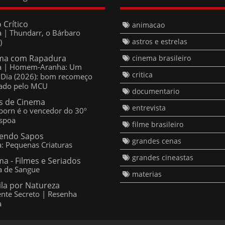
Crítico
animacao
ca | Thundarr, o Bárbaro
astros e estrelas
)
ma com Rapadura
cinema brasileiro
ca | Homem-Aranha: Um
critica
Dia (2026): bom recomeço
ado pelo MCU
documentario
 de Cinema
entrevista
born é o vencedor do 30º
spoa
filme brasileiro
ndo Sapos
grandes cenas
ca: Pequenas Criaturas
grandes cineastas
a - Filmes e Seriados
a de Sangue
materias
ila por Natureza
nte Secreto | Resenha
a
o Designed by
Templateism
Copyright © 2014