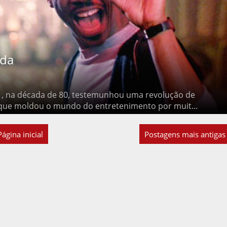
ada
 , na década de 80, testemunhou uma revolução de
o que moldou o mundo do entretenimento por muit...
Página inicial
Postagens mais antigas