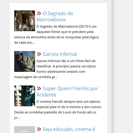
O Segredo de Marrowbone
O Segredo de Marrowbone (2017) é um
daqueles filmes que te prendem pela
textura da atmosfera antes de te
conquistar pela lógica de cada aco...
Garota Infernal
Garota Infernal não é um filme fácil de
classificar. A princípio parece um típico
horror adolescente vestido com
maquiagem de comédia gr...
Super Quem? Heróis por
Acidente
O cinema francês sempre teve um talento
especial para rir de si mesmo e dos outros.
Desde as comédias pastelão de Louis de Funès até os
jo...
Seja educado, cinema é lugar
sagrado