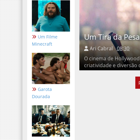
Um Tira da Pes
Um Filme
Minecraft
Ari Cabral
08:30
O cinema de Hollywood
criatividade e diversã
Garota
Dourada