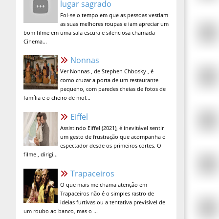
Foi-se o tempo em que as pessoas vestiam
as suas melhores roupas e iam apreciar um
bom filme em uma sala escura e silenciosa chamada
Cinema...
Nonnas
Ver Nonnas , de Stephen Chbosky , é
como cruzar a porta de um restaurante
pequeno, com paredes cheias de fotos de
família e o cheiro de mol...
Eiffel
Assistindo Eiffel (2021), é inevitável sentir
um gesto de frustração que acompanha o
espectador desde os primeiros cortes. O
filme , dirigi...
Trapaceiros
O que mais me chama atenção em
Trapaceiros não é o simples rastro de
ideias furtivas ou a tentativa previsível de
um roubo ao banco, mas o ...
A Verdade Nua e Crua