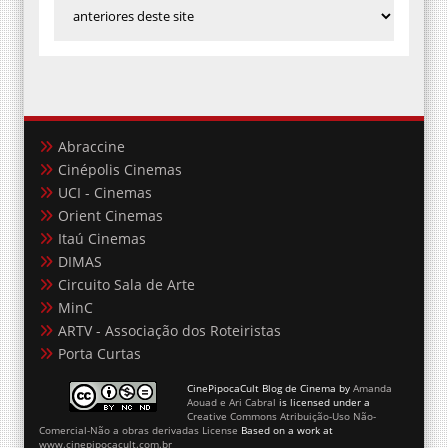
Abraccine
Cinépolis Cinemas
UCI - Cinemas
Orient Cinemas
Itaú Cinemas
DIMAS
Circuito Sala de Arte
MinC
ARTV - Associação dos Roteiristas
Porta Curtas
CinePipocaCult Blog de Cinema
by
Amanda
Aouad e Ari Cabral
is licensed under a
Creative Commons Atribuição-Uso Não-
Comercial-Não a obras derivadas License
Based on a work at
www.cinepipocacult.com.br