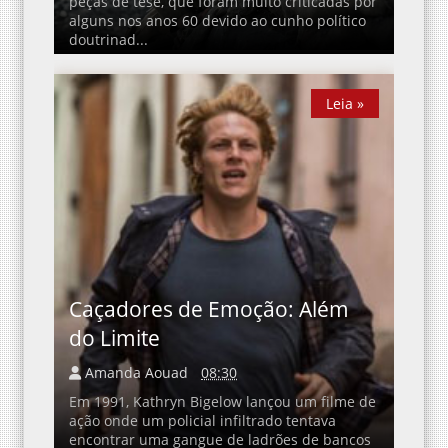
peças de tese, que foram muito criticadas por
alguns nos anos 60 devido ao cunho político
doutrinad...
Leia »
Leia »
Caçadores de Emoção: Além
do Limite
Amanda Aouad
08:30
Em 1991, Kathryn Bigelow lançou um filme de
ação onde um policial infiltrado tentava
encontrar uma gangue de ladrões de bancos