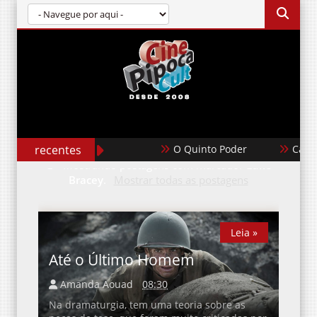
recentes
O Quinto Poder
Casabl
Mostrando postagens com marcador
Luke
Bracey
.
Mostrar todas as postagens
Leia »
Leia »
Até o Último Homem
Amanda Aouad
08:30
Na dramaturgia, tem uma teoria sobre as