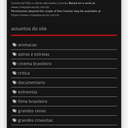
Comercial-Não a obras derivadas License
Based on a work at
www.cinepipocacult.com.br
Permissions beyond the scope of this license may be available at
https://www.cinepipocacult.com.br
assuntos do site
animacao
astros e estrelas
cinema brasileiro
critica
documentario
entrevista
filme brasileiro
grandes cenas
grandes cineastas