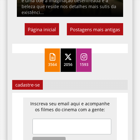
é uma ode à imaginação desenfreada e à
beleza que reside nos detalhes mais sutis da
existênci...
Página inicial
Postagens mais antigas
3564
2056
1593
cadastre-se
Inscreva seu email aqui e acompanhe
os filmes do cinema com a gente: