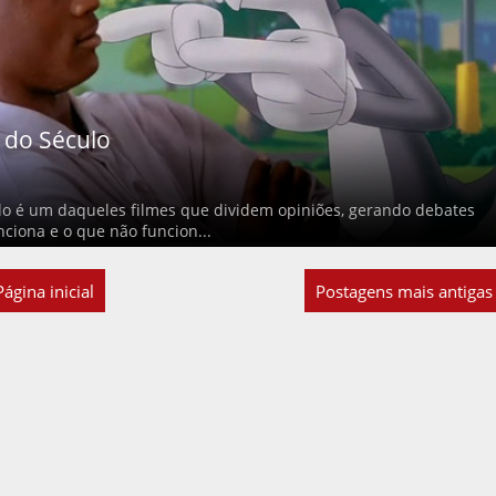
 do Século
lo é um daqueles filmes que dividem opiniões, gerando debates
ciona e o que não funcion...
Página inicial
Postagens mais antigas