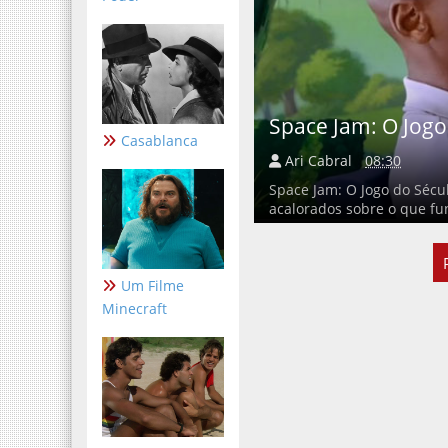
Space Jam: O Jogo
Casablanca
Ari Cabral
08:30
Space Jam: O Jogo do Sécu
acalorados sobre o que fun
Um Filme
Minecraft