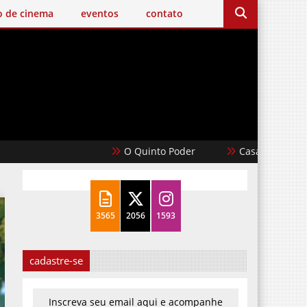
o de cinema
eventos
contato
O Quinto Poder
Casablanca
3565
2056
1593
cadastre-se
Inscreva seu email aqui e acompanhe