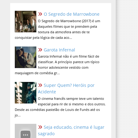
O Segredo de Marrowbone
O Segredo de Marrowbone (2017) é um
daqueles filmes que te prendem pela
textura da atmosfera antes de te
conquistar pela lógica de cada aco...
Garota Infernal
Garota Infernal não é um filme fácil de
classificar. A princípio parece um típico
horror adolescente vestido com
maquiagem de comédia gr...
Super Quem? Heróis por
Acidente
O cinema francês sempre teve um talento
especial para rir de si mesmo e dos outros.
Desde as comédias pastelão de Louis de Funès até os
jo...
Seja educado, cinema é lugar
sagrado