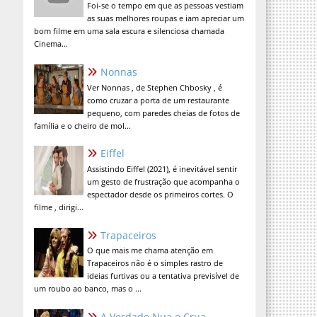
Foi-se o tempo em que as pessoas vestiam
as suas melhores roupas e iam apreciar um
bom filme em uma sala escura e silenciosa chamada
Cinema...
Nonnas
Ver Nonnas , de Stephen Chbosky , é
como cruzar a porta de um restaurante
pequeno, com paredes cheias de fotos de
família e o cheiro de mol...
Eiffel
Assistindo Eiffel (2021), é inevitável sentir
um gesto de frustração que acompanha o
espectador desde os primeiros cortes. O
filme , dirigi...
Trapaceiros
O que mais me chama atenção em
Trapaceiros não é o simples rastro de
ideias furtivas ou a tentativa previsível de
um roubo ao banco, mas o ...
A Verdade Nua e Crua