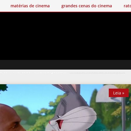
matérias de cinema
grandes cenas do cinema
rat
ns com marcador
Michael Jordan
.
Mostrar todas as postagens
Leia »
Leia »