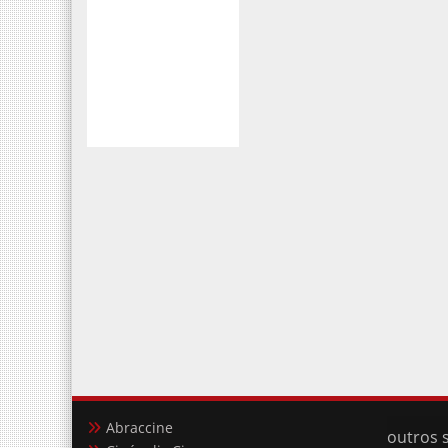
Abraccine
outros s