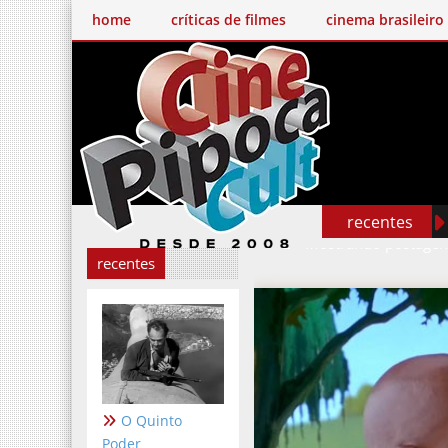
home
críticas de filmes
cinema brasileiro
recentes
Mostrando postage
recentes
O Quinto
Poder