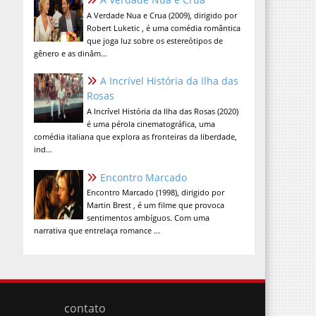
A Verdade Nua e Crua (2009), dirigido por
Robert Luketic , é uma comédia romântica
que joga luz sobre os estereótipos de
gênero e as dinâm...
A Incrível História da Ilha das
Rosas
A Incrível História da Ilha das Rosas (2020)
é uma pérola cinematográfica, uma
comédia italiana que explora as fronteiras da liberdade,
ind...
Encontro Marcado
Encontro Marcado (1998), dirigido por
Martin Brest , é um filme que provoca
sentimentos ambíguos. Com uma
narrativa que entrelaça romance ...
contato