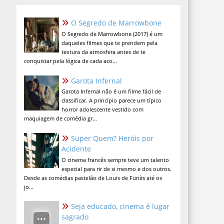
O Segredo de Marrowbone
O Segredo de Marrowbone (2017) é um
daqueles filmes que te prendem pela
textura da atmosfera antes de te
conquistar pela lógica de cada aco...
Garota Infernal
Garota Infernal não é um filme fácil de
classificar. A princípio parece um típico
horror adolescente vestido com
maquiagem de comédia gr...
Super Quem? Heróis por
Acidente
O cinema francês sempre teve um talento
especial para rir de si mesmo e dos outros.
Desde as comédias pastelão de Louis de Funès até os
jo...
Seja educado, cinema é lugar
sagrado