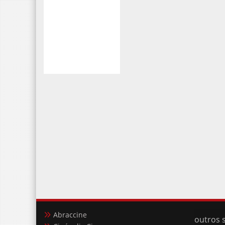
Abraccine
outros s