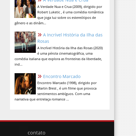
A Verdade Nua e Crua (2009), dirigido por
Robert Luketic , é uma comédia romântica
que joga luz sobre os estereótipos de
gênero e as dinâm...
A Incrível História da Ilha das
Rosas
A Incrível História da Ilha das Rosas (2020)
é uma pérola cinematográfica, uma
comédia italiana que explora as fronteiras da liberdade,
ind...
Encontro Marcado
Encontro Marcado (1998), dirigido por
Martin Brest , é um filme que provoca
sentimentos ambíguos. Com uma
narrativa que entrelaça romance ...
contato