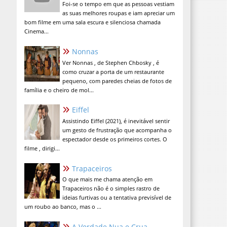
Foi-se o tempo em que as pessoas vestiam
as suas melhores roupas e iam apreciar um
bom filme em uma sala escura e silenciosa chamada
Cinema...
Nonnas
Ver Nonnas , de Stephen Chbosky , é
como cruzar a porta de um restaurante
pequeno, com paredes cheias de fotos de
família e o cheiro de mol...
Eiffel
Assistindo Eiffel (2021), é inevitável sentir
um gesto de frustração que acompanha o
espectador desde os primeiros cortes. O
filme , dirigi...
Trapaceiros
O que mais me chama atenção em
Trapaceiros não é o simples rastro de
ideias furtivas ou a tentativa previsível de
um roubo ao banco, mas o ...
A Verdade Nua e Crua