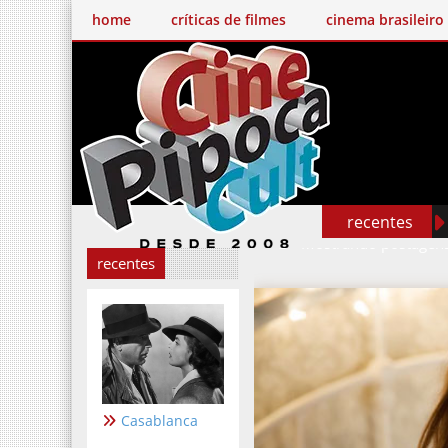
home
críticas de filmes
cinema brasileiro
recentes
Mostrando postagen
recentes
Casablanca