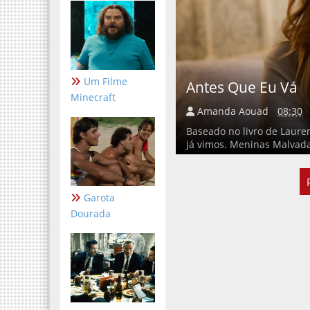
Um Filme
Antes Que Eu Vá
Minecraft
Amanda Aouad
08:30
Baseado no livro de Lauren
já vimos. Meninas Malvada
Garota
Dourada