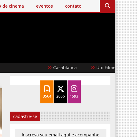
o de cinema
eventos
contato
Casablanca
Um Filme Minecraft
3564
2056
1593
cadastre-se
Inscreva seu email aqui e acompanhe