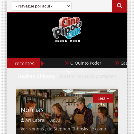
recentes
O Quinto Poder
Casabla
Mostrando postagens com marcador
Stephen Chbosky
.
Mostrar todas as postagens
Leia »
Nonnas
Ari Cabral
08:30
Ver Nonnas , de Stephen Chbosky , é como