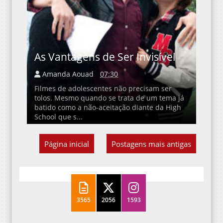
As Vantagens de Ser Invisível
Amanda Aouad
07:30
Filmes de adolescentes não precisam ser
tolos. Mesmo quando se trata de um tema já
batido como a não-aceitação diante da High
School que s...
Página inicial
Postagens mais antigas
3565
2056
1593