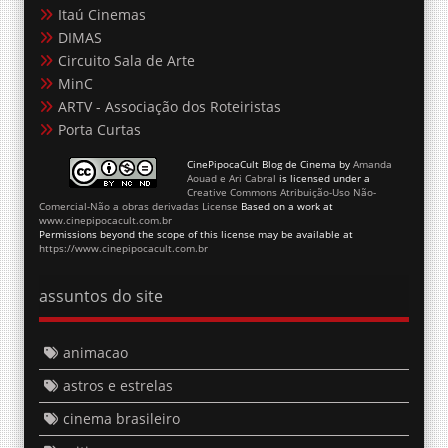
Itaú Cinemas
DIMAS
Circuito Sala de Arte
MinC
ARTV - Associação dos Roteiristas
Porta Curtas
CinePipocaCult Blog de Cinema
by
Amanda
Aouad e Ari Cabral
is licensed under a
Creative Commons Atribuição-Uso Não-
Comercial-Não a obras derivadas License
Based on a work at
www.cinepipocacult.com.br
Permissions beyond the scope of this license may be available at
https://www.cinepipocacult.com.br
assuntos do site
animacao
astros e estrelas
cinema brasileiro