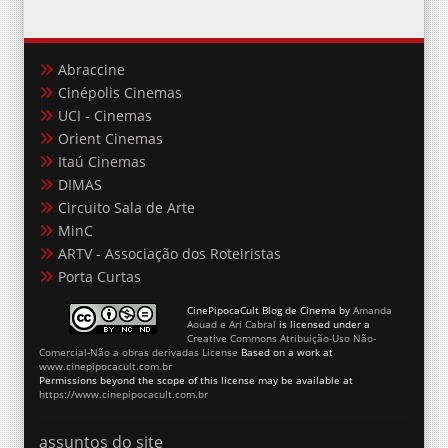
Abraccine
Cinépolis Cinemas
UCI - Cinemas
Orient Cinemas
Itaú Cinemas
DIMAS
Circuito Sala de Arte
MinC
ARTV - Associação dos Roteiristas
Porta Curtas
CinePipocaCult Blog de Cinema
by
Amanda
Aouad e Ari Cabral
is licensed under a
Creative Commons Atribuição-Uso Não-
Comercial-Não a obras derivadas License
Based on a work at
www.cinepipocacult.com.br
Permissions beyond the scope of this license may be available at
https://www.cinepipocacult.com.br
assuntos do site