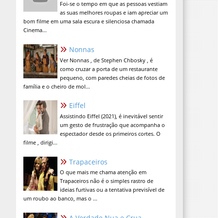
Foi-se o tempo em que as pessoas vestiam
as suas melhores roupas e iam apreciar um
bom filme em uma sala escura e silenciosa chamada
Cinema...
Nonnas
Ver Nonnas , de Stephen Chbosky , é
como cruzar a porta de um restaurante
pequeno, com paredes cheias de fotos de
família e o cheiro de mol...
Eiffel
Assistindo Eiffel (2021), é inevitável sentir
um gesto de frustração que acompanha o
espectador desde os primeiros cortes. O
filme , dirigi...
Trapaceiros
O que mais me chama atenção em
Trapaceiros não é o simples rastro de
ideias furtivas ou a tentativa previsível de
um roubo ao banco, mas o ...
A Verdade Nua e Crua