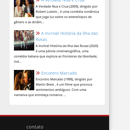
A Verdade Nua e Crua (2009), dirigido por
Robert Luketic , é uma comédia romântica
que joga luz sobre os estereótipos de
gênero e as dinâm...
A Incrível História da Ilha das
Rosas
A Incrível História da Ilha das Rosas (2020)
é uma pérola cinematográfica, uma
comédia italiana que explora as fronteiras da liberdade,
ind...
Encontro Marcado
Encontro Marcado (1998), dirigido por
Martin Brest , é um filme que provoca
sentimentos ambíguos. Com uma
narrativa que entrelaça romance ...
contato