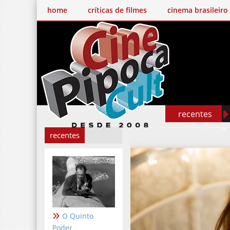
home
críticas de filmes
cinema brasileiro
recentes
Mostrando postag
recentes
O Quinto
Poder