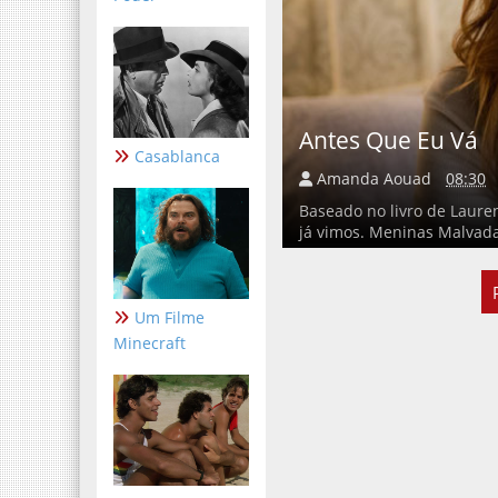
Antes Que Eu Vá
Casablanca
Amanda Aouad
08:30
Baseado no livro de Lauren
já vimos. Meninas Malvada
Um Filme
Minecraft