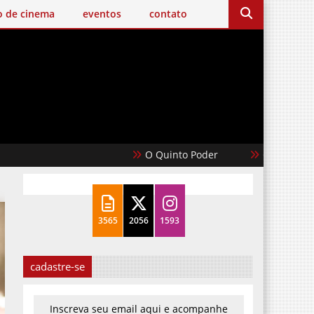
o de cinema
eventos
contato
O Quinto Poder
Casablanca
3565
2056
1593
cadastre-se
Inscreva seu email aqui e acompanhe