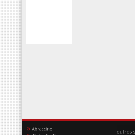
Abraccine
outros s