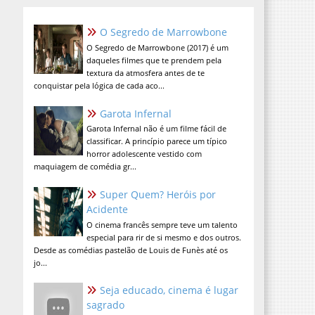
O Segredo de Marrowbone
O Segredo de Marrowbone (2017) é um
daqueles filmes que te prendem pela
textura da atmosfera antes de te
conquistar pela lógica de cada aco...
Garota Infernal
Garota Infernal não é um filme fácil de
classificar. A princípio parece um típico
horror adolescente vestido com
maquiagem de comédia gr...
Super Quem? Heróis por
Acidente
O cinema francês sempre teve um talento
especial para rir de si mesmo e dos outros.
Desde as comédias pastelão de Louis de Funès até os
jo...
Seja educado, cinema é lugar
sagrado