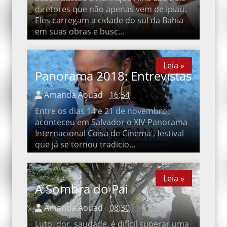
Eles carregam a cidade do sul da Bahia
em suas obras e busc...
Leia »
Leia »
Panorama 2018: Entrevistas
Amanda Aouad
16:54
Entre os dias 14 e 21 de novembro,
aconteceu em Salvador o XIV Panorama
Internacional Coisa de Cinema , festival
que já se tornou tradicio...
Leia »
Leia »
A Sombra do Pai
Amanda Aouad
08:30
Luto, dor, saudade, é difícil superar uma
perda, ainda mais de uma mãe. Mas a