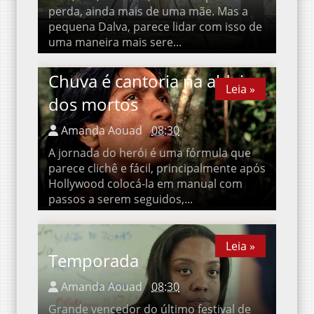
pequena Dalva, parece lidar com isso de
uma maneira mais sere...
Chuva é cantoria na aldeia
Leia »
Leia »
dos mortos
Amanda Aouad
08:30
A jornada do herói é uma fórmula que
parece clichê e fácil, principalmente após
Hollywood colocá-la em manual com
passos a serem seguidos,...
Leia »
Leia »
Temporada
Amanda Aouad
08:30
Grande vencedor do último festival de
Brasília, Temporada tem o mesmo