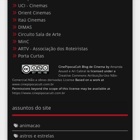
Orient Cinemas
Itaú Cinemas
DIMAS
Circuito Sala de Arte
MinC
ARTV - Associação dos Roteiristas
Porta Curtas
CinePipocaCult Blog de Cinema
by
Amanda
Aouad e Ari Cabral
is licensed under a
Creative Commons Atribuição-Uso Não-
Comercial-Não a obras derivadas License
Based on a work at
www.cinepipocacult.com.br
Permissions beyond the scope of this license may be available at
https://www.cinepipocacult.com.br
assuntos do site
animacao
astros e estrelas
cinema brasileiro