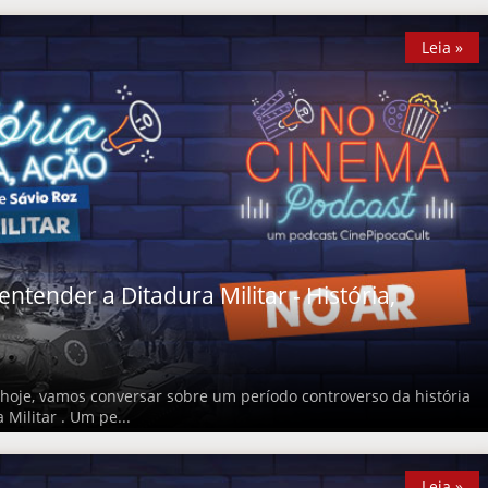
Leia »
Leia »
ntender a Ditadura Militar - História,
oje, vamos conversar sobre um período controverso da história
 Militar . Um pe...
Leia »
Leia »