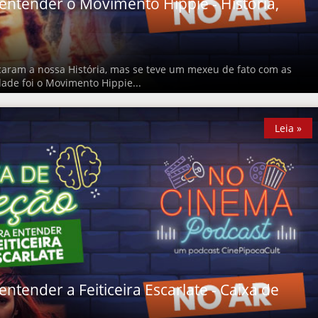
entender o Movimento Hippie - História,
aram a nossa História, mas se teve um mexeu de fato com as
ade foi o Movimento Hippie...
Leia »
Leia »
ntender a Feiticeira Escarlate - Caixa de