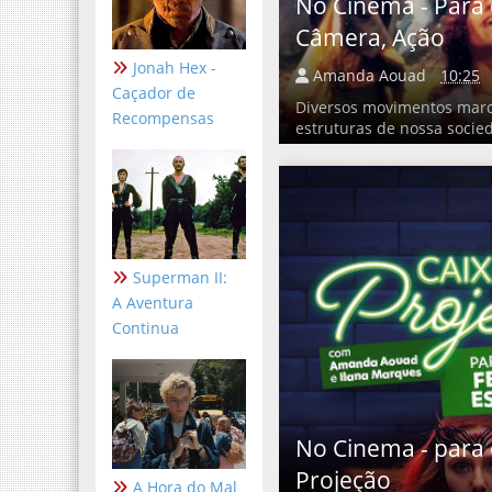
No Cinema - Para 
Câmera, Ação
Jonah Hex -
Amanda Aouad
10:25
Caçador de
Diversos movimentos marc
Recompensas
estruturas de nossa socied
Superman II:
A Aventura
Continua
No Cinema - para e
Projeção
A Hora do Mal