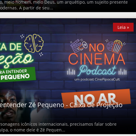
co, meio homem, meio Deus, um arquétipo, um sujeito presente
odernas. A partir de seu...
Leia »
Leia »
entender Zé Pequeno - Caixa de Projeção
sonagens icônicos internacionais, precisamos falar sobre
ulpa, o nome dele é Zé Pequen...