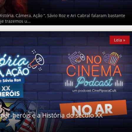
História, Câmera, Ação ”, Sávio Roz e Ari Cabral falaram bastante
je trazemos u...
Leia »
per-heróis e a História do século XX