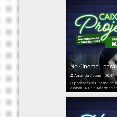
No Cinema - para 
Amanda Aouad
08:47
O podcast No Cinema de ho
assistiu A Bela Adormecid