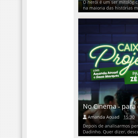
O herói é um ser mitológi
na maioria das histórias m
No Cinema - para 
Amanda Aouad
15:30
Depois de analisarmos per
Dadinho. Quer dizer, desc