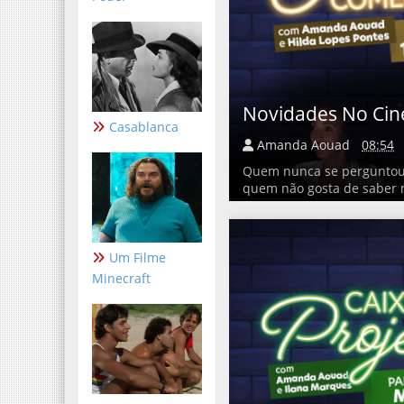
Novidades No Ci
Casablanca
Amanda Aouad
08:54
Quem nunca se perguntou s
quem não gosta de saber 
Um Filme
Minecraft