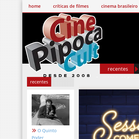
home
críticas de filmes
cinema brasileiro
recentes
Mostrando post
recentes
O Quinto
Poder