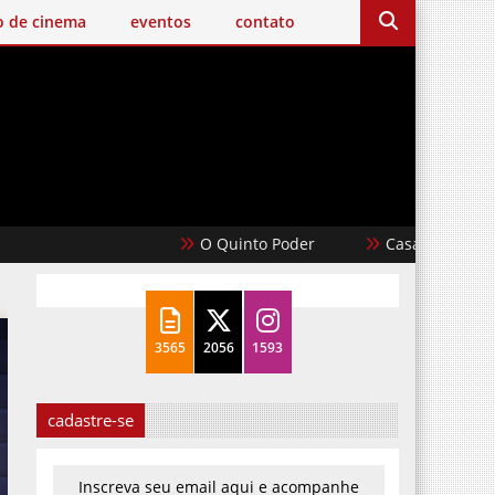
o de cinema
eventos
contato
O Quinto Poder
Casablanca
Um Fil
3565
2056
1593
cadastre-se
Inscreva seu email aqui e acompanhe