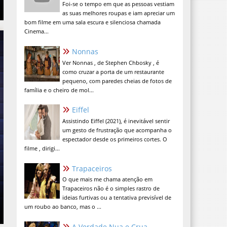
Foi-se o tempo em que as pessoas vestiam
as suas melhores roupas e iam apreciar um
bom filme em uma sala escura e silenciosa chamada
Cinema...
Nonnas
Ver Nonnas , de Stephen Chbosky , é
como cruzar a porta de um restaurante
pequeno, com paredes cheias de fotos de
família e o cheiro de mol...
Eiffel
Assistindo Eiffel (2021), é inevitável sentir
um gesto de frustração que acompanha o
espectador desde os primeiros cortes. O
filme , dirigi...
Trapaceiros
O que mais me chama atenção em
Trapaceiros não é o simples rastro de
ideias furtivas ou a tentativa previsível de
um roubo ao banco, mas o ...
A Verdade Nua e Crua