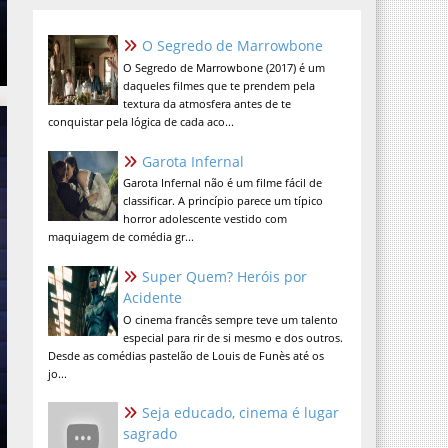
O Segredo de Marrowbone
O Segredo de Marrowbone (2017) é um
daqueles filmes que te prendem pela
textura da atmosfera antes de te
conquistar pela lógica de cada aco...
Garota Infernal
Garota Infernal não é um filme fácil de
classificar. A princípio parece um típico
horror adolescente vestido com
maquiagem de comédia gr...
Super Quem? Heróis por
Acidente
O cinema francês sempre teve um talento
especial para rir de si mesmo e dos outros.
Desde as comédias pastelão de Louis de Funès até os
jo...
Seja educado, cinema é lugar
sagrado