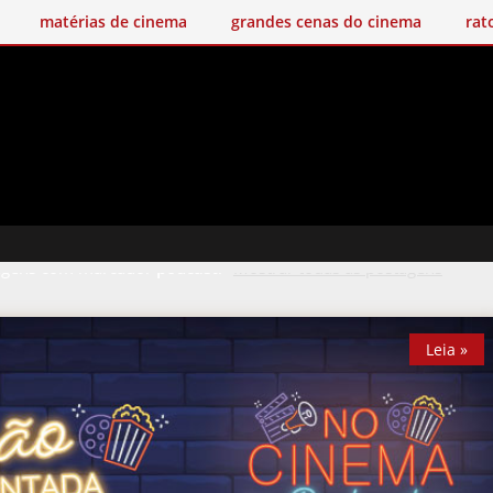
matérias de cinema
grandes cenas do cinema
rat
agens com marcador
podcast
.
Mostrar todas as postagens
Leia »
Leia »