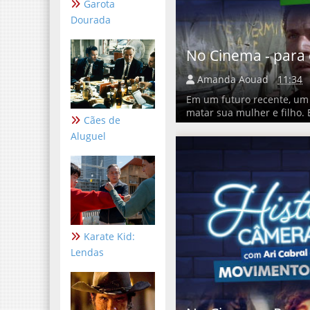
Garota
Dourada
No Cinema - para 
Amanda Aouad
11:34
Em um futuro recente, um
matar sua mulher e filho. 
Cães de
Aluguel
Karate Kid:
Lendas