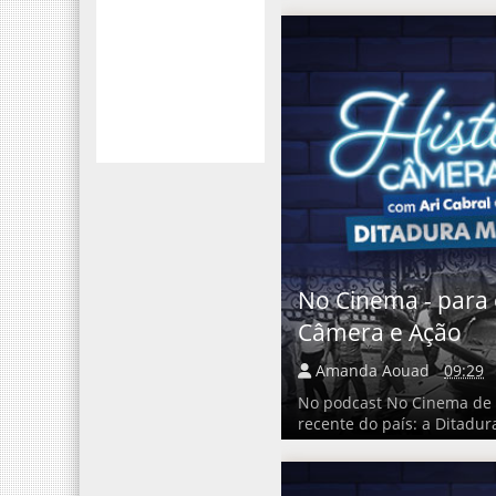
No Cinema - para e
Câmera e Ação
Amanda Aouad
09:29
No podcast No Cinema de h
recente do país: a Ditadura