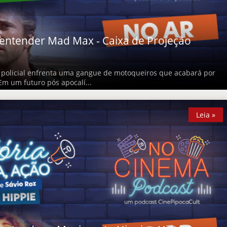
entender Mad Max - Caixa de Projeção
 policial enfrenta uma gangue de motoqueiros que acabará por
Em um futuro pós apocalí...
Leia »
Leia »