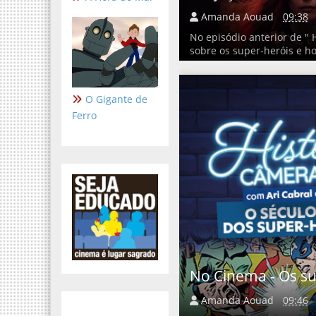
Amanda Aouad
09:38
No episódio anterior de " 
sobre os super-heróis e ho
O Gigante de
Ferro
No Cinema - Os su
Amanda Aouad
09:46