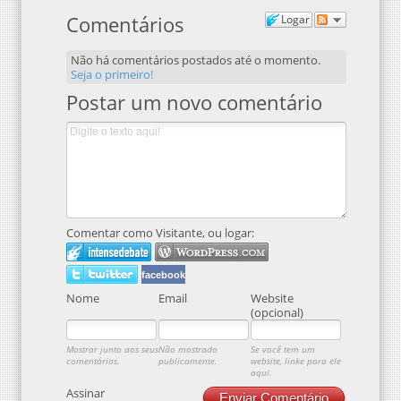
Comentários
Logar
Não há comentários postados até o momento.
Seja o primeiro!
Postar um novo comentário
Comentar como Visitante, ou logar:
facebook
Nome
Email
Website
(opcional)
Mostrar junto aos seus
Não mostrado
Se você tem um
comentários.
publicamente.
website, linke para ele
aqui.
Assinar
Enviar Comentário