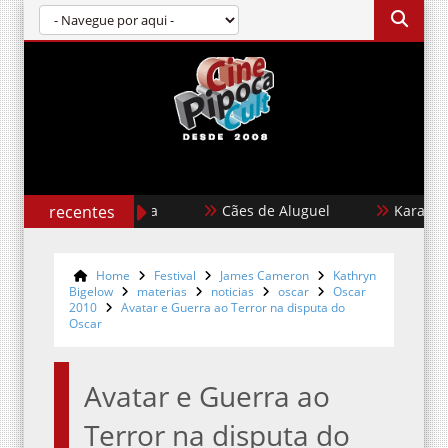
recentes
Cães de Aluguel
Karate Kid: 
Home
Festival
James Cameron
Kathryn
Bigelow
materias
noticias
oscar
Oscar
2010
Avatar e Guerra ao Terror na disputa do
Oscar
Avatar e Guerra ao
Terror na disputa do