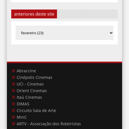
anteriores deste site
Abraccine
Cinépolis Cinemas
UCI - Cinemas
Orient Cinemas
Itaú Cinemas
DIMAS
Circuito Sala de Arte
MinC
ARTV - Associação dos Roteiristas