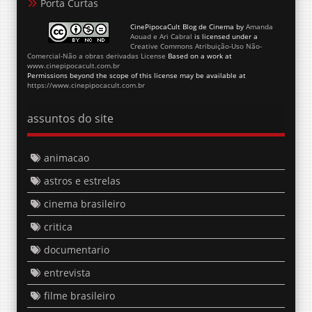
Porta Curtas
CinePipocaCult Blog de Cinema
by
Amanda
Aouad e Ari Cabral
is licensed under a
Creative Commons Atribuição-Uso Não-
Comercial-Não a obras derivadas License
Based on a work at
www.cinepipocacult.com.br
Permissions beyond the scope of this license may be available at
https://www.cinepipocacult.com.br
assuntos do site
animacao
astros e estrelas
cinema brasileiro
critica
documentario
entrevista
filme brasileiro