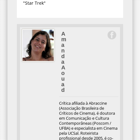
"Star Trek"
A
m
a
n
d
a
A
o
u
a
d
Crítica afiliada à Abraccine
(Associação Brasileira de
Críticos de Cinema), é doutora
em Comunicação e Cultura
Contemporâneas (Poscom /
UFBA) e especialista em Cinema
pela UCSal. Roteirista
profissional desde 2005, é co-