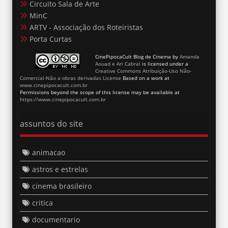
Circuito Sala de Arte
MinC
ARTV - Associação dos Roteiristas
Porta Curtas
CinePipocaCult Blog de Cinema
by
Amanda
Aouad e Ari Cabral
is licensed under a
Creative Commons Atribuição-Uso Não-
Comercial-Não a obras derivadas License
Based on a work at
www.cinepipocacult.com.br
Permissions beyond the scope of this license may be available at
https://www.cinepipocacult.com.br
assuntos do site
animacao
astros e estrelas
cinema brasileiro
critica
documentario