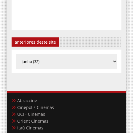
anteriores deste site
Abraccine
Cinépolis Cinemas
UCI - Cinemas
Orient Cinemas
Itaú Cinemas