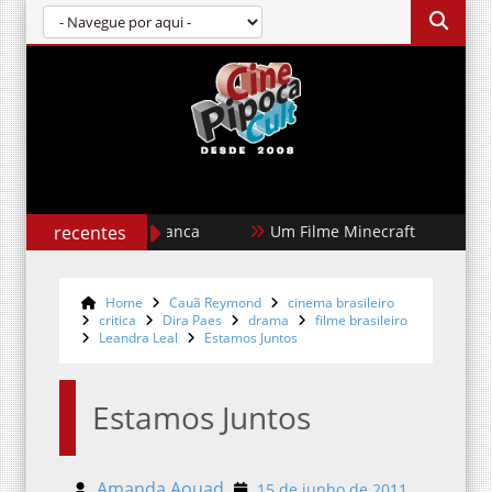
recentes
Um Filme Minecraft
Garota Doura
Home
Cauã Reymond
cinema brasileiro
critica
Dira Paes
drama
filme brasileiro
Leandra Leal
Estamos Juntos
Estamos Juntos
Amanda Aouad
15 de junho de 2011