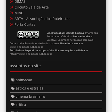
DIMAS
Circuito Sala de Arte
MinC
ARTV - Associação dos Roteiristas
Porta Curtas
CinePipocaCult Blog de Cinema
by
Amanda
Aouad e Ari Cabral
is licensed under a
Creative Commons Atribuição-Uso Não-
Comercial-Não a obras derivadas License
Based on a work at
www.cinepipocacult.com.br
Permissions beyond the scope of this license may be available at
https://www.cinepipocacult.com.br
assuntos do site
animacao
astros e estrelas
cinema brasileiro
critica