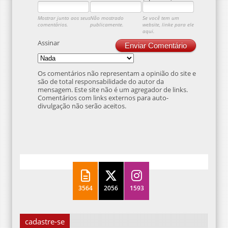
Mostrar junto aos seus
Não mostrado
Se você tem um
comentários.
publicamente.
website, linke para ele
aqui.
Assinar
Enviar Comentário
Os comentários não representam a opinião do site e
são de total responsabilidade do autor da
mensagem. Este site não é um agregador de links.
Comentários com links externos para auto-
divulgação não serão aceitos.
3564
2056
1593
cadastre-se