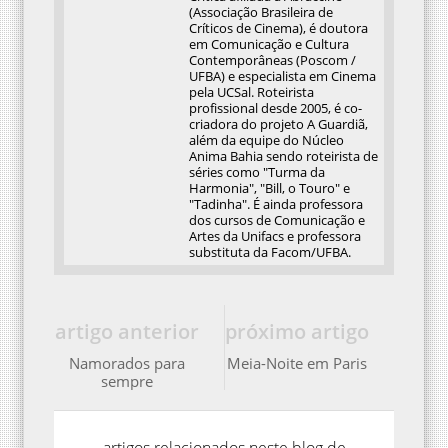
(Associação Brasileira de
Críticos de Cinema), é doutora
em Comunicação e Cultura
Contemporâneas (Poscom /
UFBA) e especialista em Cinema
pela UCSal. Roteirista
profissional desde 2005, é co-
criadora do projeto A Guardiã,
além da equipe do Núcleo
Anima Bahia sendo roteirista de
séries como "Turma da
Harmonia", "Bill, o Touro" e
"Tadinha". É ainda professora
dos cursos de Comunicação e
Artes da Unifacs e professora
substituta da Facom/UFBA.
artigo anterior
próximo artigo
Namorados para
Meia-Noite em Paris
sempre
artigos relacionados neste blog de