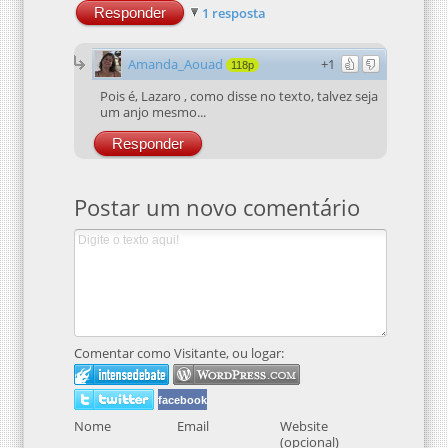
Responder
1 resposta
Amanda_Aouad
+1
118p
Pois é, Lazaro , como disse no texto, talvez seja
um anjo mesmo...
Responder
Postar um novo comentário
Comentar como Visitante, ou logar:
facebook
Nome
Email
Website
(opcional)