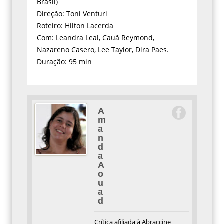
Brasil)
Direção: Toni Venturi
Roteiro: Hilton Lacerda
Com: Leandra Leal, Cauã Reymond,
Nazareno Casero, Lee Taylor, Dira Paes.
Duração: 95 min
A
m
a
n
d
a
A
o
u
a
d
Crítica afiliada à Abraccine