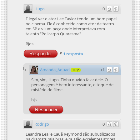
Hugo
0
É legal ver o ator Lee Taylor tendo um bom papel
no cinema. Ele é conhecido como ator de teatro
em SP e vi um peça onde interpretava com
talento "Policarpo Quaresma".
Bjos
Responder
1 resposta
Amanda_Aouad
+1
118p
Sim, sim, Hugo. Tinha ouvido falar dele. O
personagem é bem interessante, o toque de
mistério do filme.
bjs
Responder
Rodrigo
0
Leandra Leal e Cauã Reymond são subutilizados
na dramaturgia brasileira. Dão excelentes atores