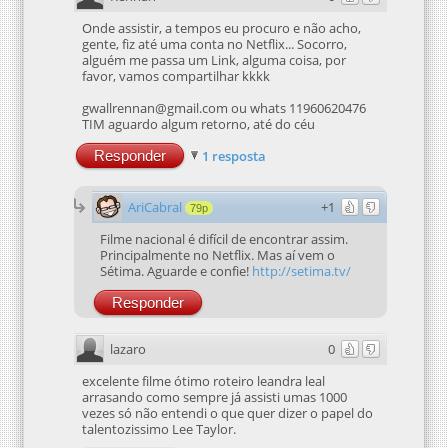
Onde assistir, a tempos eu procuro e não acho,
gente, fiz até uma conta no Netflix... Socorro,
alguém me passa um Link, alguma coisa, por
favor, vamos compartilhar kkkk
gwallrennan@gmail.com ou whats 11960620476
TIM aguardo algum retorno, até do céu
Responder
1 resposta
AriCabral
+1
79p
Filme nacional é difícil de encontrar assim.
Principalmente no Netflix. Mas aí vem o
Sétima. Aguarde e confie!
http://setima.tv/
Responder
lazaro
0
excelente filme ótimo roteiro leandra leal
arrasando como sempre já assisti umas 1000
vezes só não entendi o que quer dizer o papel do
talentozissimo Lee Taylor.